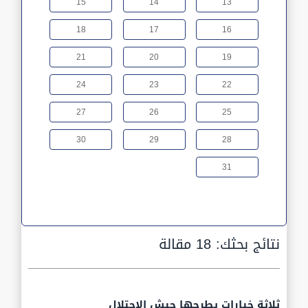
15
14
13
18
17
16
21
20
19
24
23
22
27
26
25
30
29
28
31
نتائج بحثك:
18 مقالة
ثلاثة خيارات يطرحها جيش الاحتلال