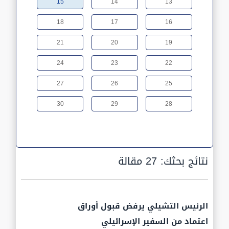
15
14
13
18
17
16
21
20
19
24
23
22
27
26
25
30
29
28
نتائج بحثك:
27 مقالة
الرئيس التشيلي يرفض قبول أوراق
اعتماد من السفير الإسرائيلي