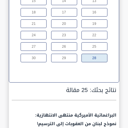
15
14
13
18
17
16
21
20
19
24
23
22
27
26
25
30
29
28
نتائج بحثك:
25 مقالة
البراغماتية الأميركية منتهى الانتهازية:
نموذج لبنان من العقوبات إلى الترسيم\