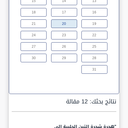
15
14
13
18
17
16
21
20
19
24
23
22
27
26
25
30
29
28
31
نتائج بحثك:
12 مقالة
"هجرة شجرة التين الحلبية إلى