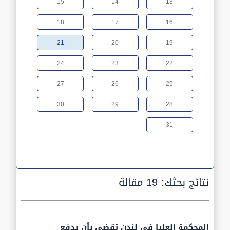
15
14
13
18
17
16
21
20
19
24
23
22
27
26
25
30
29
28
31
نتائج بحثك:
19 مقالة
المحكمة العليا في لندن تقضي بأن يدفع