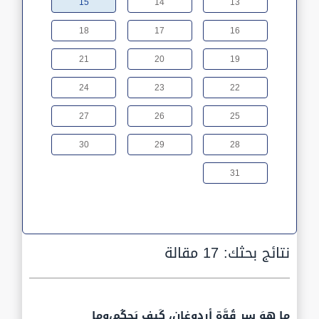
15
14
13
18
17
16
21
20
19
24
23
22
27
26
25
30
29
28
31
نتائج بحثك:
17 مقالة
ما هوَ سِر قُوَّة أردوغان، كَيف يَحكُم،وما