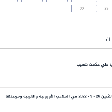
30
29
ان\ علي حكمت شعيب
ة والعربية وموعدها