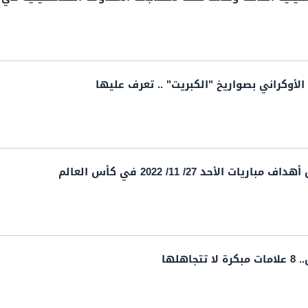
لأوكراني بصواريخ "الكبريت" .. تعرف عليها
ت الأحد 27/ 11/ 2022 في كأس العالم
اهلها