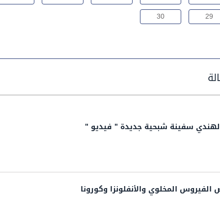
30
29
الهندي سفينة شبحية جديدة " فيديو "
 الفيروس المخلوي والأنفلونزا وكورونا