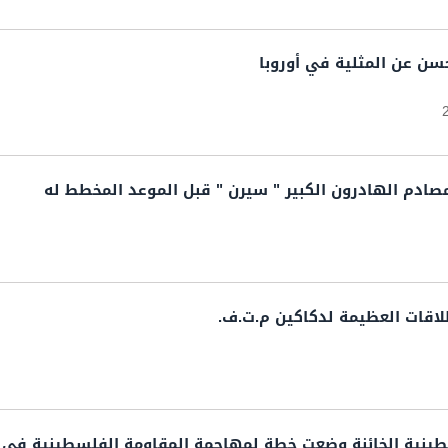
سن عن المثلية في أوروبا
صادم الهادرون الكبير " سيرن " قبل الموعد المخطط له
لاقات العظيمة لدكاكين م.ت.ف.
طينية الخائنة وضعت خطة لمهاجمة المقاومة الفلسطينية في ج