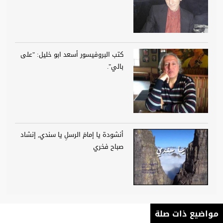
كتب البروفيسور أسعد ابو خليل: "على
بالي".
أنشودة يا إمامَ الرسلِ يا سندي, إنشاد
صباح فخري
مواضيع ذات صلة