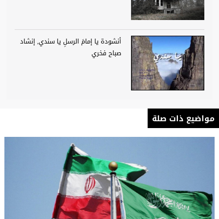
أنشودة يا إمامَ الرسلِ يا سندي, إنشاد
صباح فخري
مواضيع ذات صلة