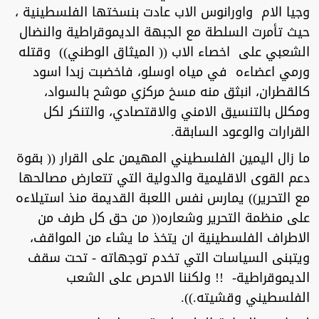
وجيا الام واورانوس الاب عادت بنسختها الفلسطينية ،
حيث تأمرت السلطة مع الجبهة الديموقراطية والنضال
الشعبي على اخصاء الاب (( الميثاق الوطني)) وقتله
ورمي اعضاءه في مياه اوسلو، فاخضبت زبدا اسود
كالقطران، انبثق منه مسخ مركزي موشح بالسواد،
ومكلل بالتنسيق الامني والاقتصادي، والتنكر لكل
القرارات والوعود السابقة.
ما زال اليمين الفلسطيني المهيمن على القرار (( بقوة
دعم القوى الاقليمية والدولية التي تتعارض مصالحها
مع التحرير)) يمارس نفس اللعبة القديمة منذ استيلاءه
على منظمة التحرير وشعاره(( من حق كل طرف من
الاطراف الفلسطينية ان يتخذ ما يشاء من المواقف،
ويتبنى السياسات التي تخدم توجهاته - تحت سقف
الديموقراطية- !! ولكننا الاحرص على الشعب
الفلسطيني وقشيته.)).