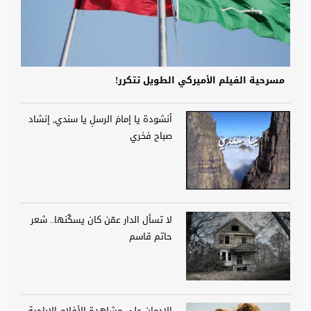
مسرحية الفيلم الأميركي الطويل تتكرر!
أنشودة يا إمامَ الرسلِ يا سندي, إنشاد
صباح فخري
لا تسأل الدار عمّن كان يسكُنها.. شعر
حاتم قاسم