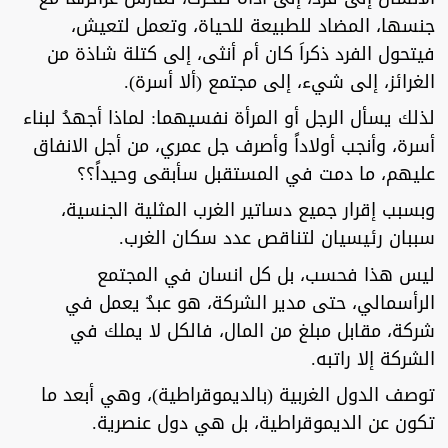
جنسها، المضاد للطبيعة للحياة، وتعمل لتعيش،
فيتحول الفرد ذكراَ كان أم أنثى، إلى كتلة شاذة من
الغرائز، إلى شيء، إلى مجتمع (ألا أسرة).
لذلك يسأل الرجل أو المرأة نفسيهما: لماذا أجهدُ لبناء
أسرة، وأنجب أولاداً وأصرف جل عمري، من أجل الانفاق
عليهم، ما دمت في المستقبل سأبقى وحيداً؟؟
وبسبب إقرار جميع دساتير الغرب المثلية الجنسية،
سببان رئيسيان لتناقص عدد سكان الغرب.
ليس هذا فحسب، بل كل انسان في المجتمع
الرأسمالي، حتى مدير الشركة، هو عبدٌ يعمل في
شركة، مقابل مبلغ من المال، فالكل لا يملك في
الشركة إلا راتبه.
توصف الدول الغربية (بالديموقراطية)، وهي أبعد ما
تكون عن الديموقراطية، بل هي دول عنصرية.