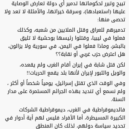
تبيح وتبرر لحكوماتها تدمير أي دولة تعارض الوصاية
عليها (استعبادها)، وسرقة خيراتها، والأمثلة لا تعد ولا
تحصى منها:
تدميرهم للعراق وقتل الملايين من شعبه، وكذلك
فعلوا في ليبيا، وقتلوا رئيسها بوحشية لا تليق
بالبشر، وماذا فعلوا في اليمن، في سورية ولا يزالون،
هل اعترض حزب غربي أو نقابة؟؟
لكن قتل شابة في إيران أقام الغرب ولم يقعده،
والويل والثبور لإيران لأنها بلد يقمع الحريات!!
وفي الوقت الذي تقتل إسرائيل، يومياً شخصاً أو أكثر ،
ولم نسمع أي تنديد بهذه الجرائم المستمرة على مدار
السنة.
فالديموقراطية في الغرب، ديموقراطية الشركات
الكبيرة المسيطرة، أما الأفراد فليس لهم أية أدوار في
تحديد سياسة دولهم، لذلك كان المنطق