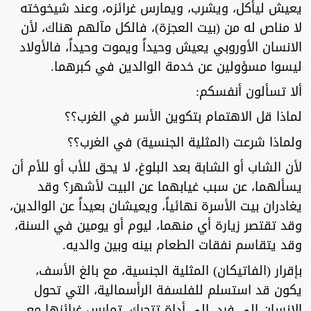
يعيش ليأكل، ويشرب، ويمارس غرائزه، وعند شيخوخته
لا مناص له من (بيت العجزة)، فالكل مآلهم هناك، لأن
الانسان الأوروبي يعيش وحيداً ويموت وحيداً، فالأولاد
ليسوا مسؤولين عن خدمة الوالدين في كبرهما.
ألا تسألون أنفسكم:
لماذا قل الاهتمام بتكوين الأسر في الغرب؟؟
ولماذا شرعت (المثلية الجنسية) في الغرب؟؟
لأن الشاب أو الشابة بعد البلوغ، لا يحق للأب أو للأم أن
يسألهما، عن سبب غيابهما عن البيت لأشهر؟ وقد
يغادران بيت الأسرة نهائياً، ويعيشان بعيداً عن الوالدين،
وقد تقتصر زيارة أي منهما، ليوم أو يومين في السنة،
وقد يتقاسم نفقات الطعام بينه وبين والديه.
بإقرار (الفاتيكان) المثلية الجنسية، مع بالغ الأسف،
يكون قد استسلم للفلسفة الرأسمالية، التي تحول
الانسان إلى فرد، إلى أداة تتحرك، تمارس غرائزها مع