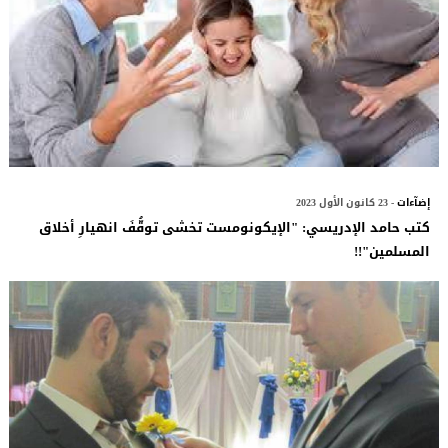
إضآءات
- 23 كانون الأول 2023
كتب حامد الإدريسي: "الإيكونومست تخشى توقُّفَ انهيارِ أخلاق
المسلمين"!!