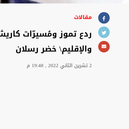
مقالات
ردع تموز ومُسيرّات كاري
والإقليم\ خضر رسلان
2 تشرين الثاني 2022 , 19:48 م