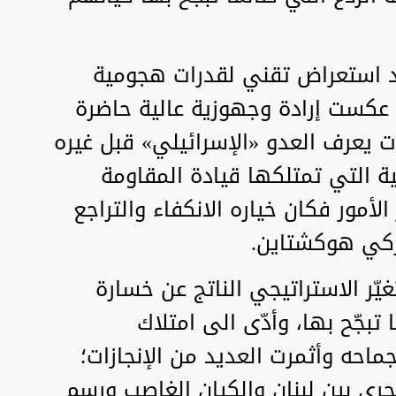
جرد استعراض تقني لقدرات هجومية
ا عكست إرادة وجهوزية عالية حاضرة
 يعرف العدو «الإسرائيلي» قبل غيره
ية التي تمتلكها قيادة المقاومة
أمور فكان خياره الانكفاء والتراجع
يركي هوكشتاين.
غيّر الاستراتيجي الناتج عن خسارة
 تبجّح بها، وأدّى الى امتلاك
ماحه وأثمرت العديد من الإنجازات؛
بحري بين لبنان والكيان الغاصب ورسم