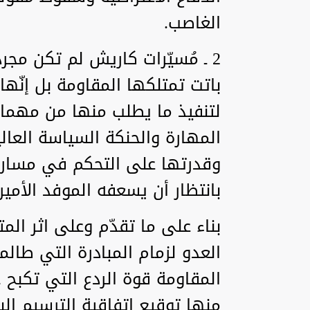
الغاصب.
2 ـ مُسيّرات كاريش لم تكن م
باتت تمتلكها المقاومة بل إنّه
لتنفيذ ما يطلب منها من مهمات
المهارة والحنكة السياسة العال
وقدرتها على التحكم في مسار ال
بانتظار أن يسعفه الموفد الأم
بناء على ما تقدّم وعلى اثر المت
العدو لزمام المبادرة التي طالما
المقاومة قوة الردع التي تكبح ج
منها توقيع اتفاقية الترسيم ال