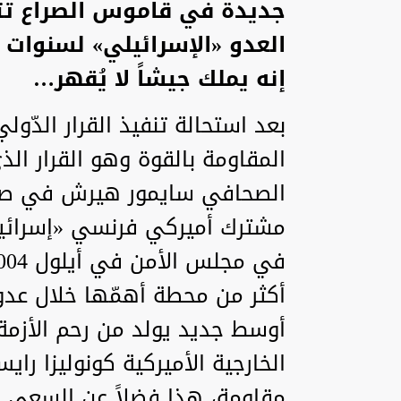
جديدة في قاموس الصراع تتع
العدو «الإسرائيلي» لسنوات 
إنه يملك جيشاً لا يُقهر…
المقاومة بالقوة وهو القرار ا
الصحافي سايمور هيرش في صحي
مشترك أميركي فرنسي «إسرائيل
أوسط جديد يولد من رحم الأزمة ال
الخارجية الأميركية كونوليزا راي
مقاومة، هذا فضلاً عن السعي ا