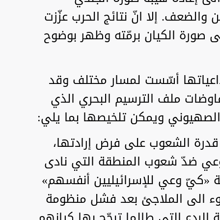
والضعف. إلا انّ نتائج الحرب عزّزت
 صورة الكيان برمّته وظهر بوضوح
داعياتها أسّست لمسار مختلف وقد
وضات ملف الترسيم البحري الذي
ن الصهيوني ويمكن تلخيصها بما يلي:
 قدرة الشعوب على فرض إرادتها،
عي ضدّ شعوب المنطقة التي نادى
ة «كيّ وعي للإسرائيليين أنفسهم»
لجوء الى الملاجئ بعد فشل منظومة
الردع التي طالما تبجّح بها كيانهم