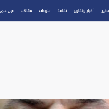
طين
أخبار وتقارير
ثقافة
منوعات
مقالات
عين علی 