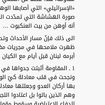
«الإسرائيلي» التي أصابها الوهن 
صورة الهشاشة التي تمدّدت الى
أنه أوهن من بيت العنكبوت …
الى ذلك فإنّ مسار الأحداث وت
ظهرت ملامحها في مجريات مفا
أبرمه لبنان قبل أيام مع الكيا
1 ـ المقاومة أثبتت جدواها في
ونجحت في قلب معادلة كيّ الو
بها أركان العدو وجعلتها معادل
وهم الذين باتوا بل اعتادوا ال
الدفاع الاعتراضية وسقوط مقولة 