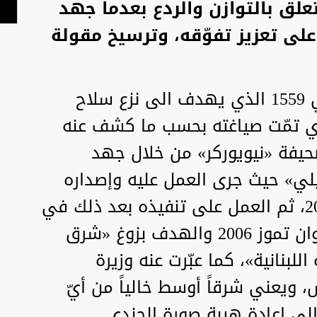
لق بالتوازن والردع بعدما جهد
على تعزيز تفوّقه، وترسيخ مقولة
بعد استحالة تنفيذ القرار الدّولي 1559 الذي يهدف الى نزع سلاح
لذي تمّت صياغته بحسب ما كشف عنه
فة «نيويوركر» من خلال جهد
ي» حيث جرى العمل عليه وإصداره
في مجلس الأمن في أيلول 2004، ثم العمل على تنفيذه بعد ذلك في
أكثر من محطة أهمّها خلال عدوان تموز 2006 والهدف بزوغ «شرق
لبنانية»، كما عبّرت عنه وزيرة
س، ويعني شرقاً أوسط خالياً من أيّ
لى إعادة هيبة صورة الجندي