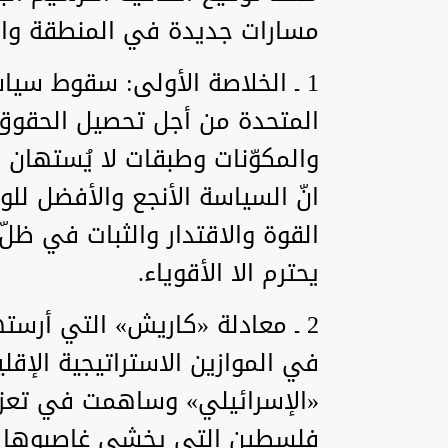
مسارات جديدة في المنطقة والإ
1 ـ الخلاصة الأولى: سقوط سياس
المتحدة من أجل تحصيل الحقوق 
والمكوّنات وطبقات لا يُستهان 
انّ السياسة الأنجع والأفضل ل
القوة والاقتدار والثبات في ظلّ
يحترم الا الأقوياء.
2 ـ معادلة «كاريش» التي أرس
في الموازين الاستراتيجية الإقلي
«الإسرائيلي» وساهمت في تعزي
فلسطين التي يخشى غاصبوها 