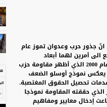
 انّ جذور حرب وعدوان تموز عام
رجع الى أمرين لهما أبعاد
استراتيجية هما انتصار أيار عام 2000 الذي أظهر مقاومة حزب
هل
ين يعكس نموذج أوسلو الضعف
مات تحصيل الحقوق المغتصبة.
الب
ر الذي حققته المقاومة نموذجا
اعت إدخال معايير ومفاهيم