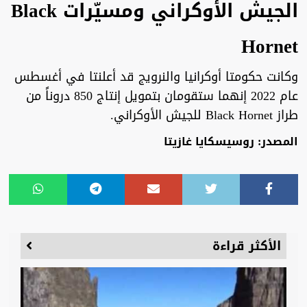
الجيش الأوكراني ومسيّرات Black
Hornet
وكانت حكومتا أوكرانيا والنرويج قد أعلنتا في أغسطس
عام 2022 إنهما ستقومان بتمويل إنتاج 850 دروناً من
طراز Black Hornet للجيش الأوكراني.
المصدر: روسيسكايا غازيتا
الأكثر قراءة