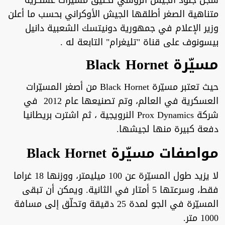
سجل جنود الجيش الروسي تحليق مسيّرات عسكرية
متناهية الصغر أطلقها الجيش الأوكراني بحسب ما أعلن
وزير الإعلام في جمهورية دونيتسك الشعبية دانيل
بيسونوف على قناة "تليغرام" التابعة له .
مسيّرة Black Hornet
حيث تعتبر مسيّرة Black Hornet من أصغر المسيّرات
العسكرية في العالم، وتم تصنيعها عام 2012 في
شركة Prox Dynamics النرويجية ، ثم اشترت بريطانيا
دفعة كبيرة منها لجيشها.
مواصفات مسيّرة Black Hornet
لا يزيد طول المسيّرة عن 100 ميليمتر، ووزنها 18 غراما
فقط، وسرعتها 5 أمتار في الثانية. ويمكن أن تبقى
المسيّرة في الجو لمدة 25 دقيقة وتحلّق إلى مسافة
1000 متر.