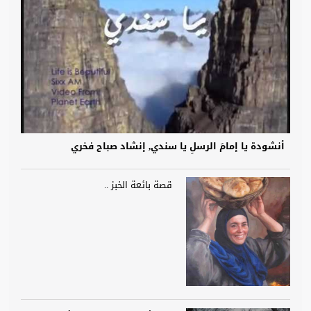
أنشودة يا إمامَ الرسلِ يا سندي, إنشاد صباح فخري
قصة بائعة الخبز ..