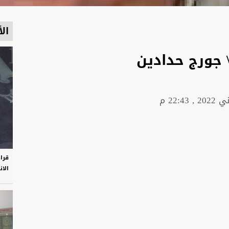
الأ
 جورج حدادين
قرا
الان