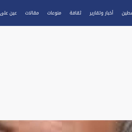
طين
أخبار وتقارير
ثقافة
منوعات
مقالات
عين علی 