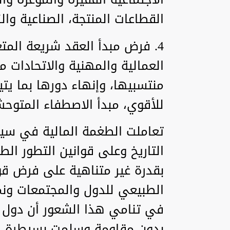
القطاعات المنتجة، الصناعية والز
4. فرض مبدأ العقد شريعة المت
العمالية والمهنية والاتحادات 
منتسبيها، وإنهاء دورها بما يتي
للأقوي، مبدأ الاصطفاء المتوح
تعاملت الطغمة المالية في سي
التاريخ وعلى قوانين التطور ال
بقدرة غير متناهية على فرض قو
الطبيعي للدول والمجتمعات ونم
في تنامي هذا الشعور أن دول
بدون مقاومة وسلمت بسيطرة ال