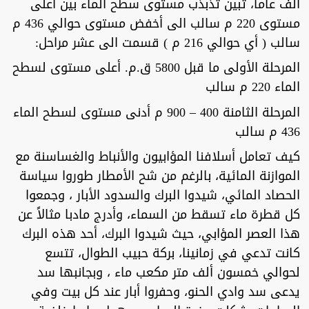
ألف عاماً، تبين تذبذب مستوى سطح الماء بين أعلى
مستوى 220 م سالب الى أخفض مستوى حوالي 436 م
سالب ( أي حوالي 216 م ) قسمت الى عشر مراحل:
المرحلة الأولى ما قبل 5800 ق.م. أعلى مستوى لسطح
الماء 220 م سالب
المرحلة الثامنة 400 – 900 م أدنى مستوى لسطح الماء
436 م سالب
كيف تعامل أسلافنا المؤابيون والأنباط والغساسنة مع
الموازنة المائية، بالرغم من شح الأمطار طوروا سياسة
الحصاد المائي، شيدوا البرك والسدود الأبار ، وجمعوا
كل قطرة ماء تسقط من السماء، وأدرج مادبا مثالاً عن
هذا العصر المؤابي، حيث شيدوا البرك، أحد هذه البرك
كانت تدعي في زمانينا، بركة حبيب الطوال، تتسع
لحوالي خمسون ألف متر مكعب ماء ، وبجانبها سد
يدعى سد وادي الحنو، وحفروا أبار عند كل بيت وفي