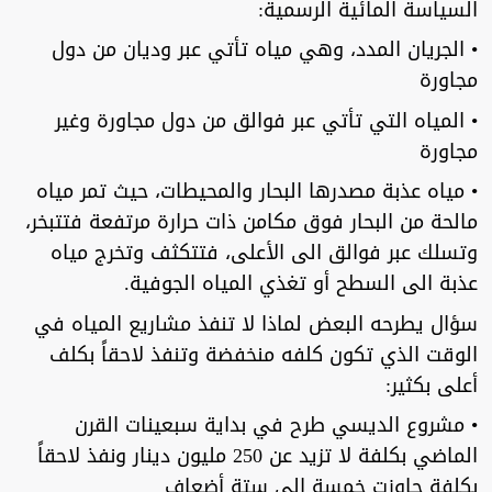
السياسة المائية الرسمية:
• الجريان المدد، وهي مياه تأتي عبر وديان من دول
مجاورة
• المياه التي تأتي عبر فوالق من دول مجاورة وغير
مجاورة
• مياه عذبة مصدرها البحار والمحيطات، حيث تمر مياه
مالحة من البحار فوق مكامن ذات حرارة مرتفعة فتتبخر،
وتسلك عبر فوالق الى الأعلى، فتتكثف وتخرج مياه
عذبة الى السطح أو تغذي المياه الجوفية.
سؤال يطرحه البعض لماذا لا تنفذ مشاريع المياه في
الوقت الذي تكون كلفه منخفضة وتنفذ لاحقاً بكلف
أعلى بكثير:
• مشروع الديسي طرح في بداية سبعينات القرن
الماضي بكلفة لا تزيد عن 250 مليون دينار ونفذ لاحقاً
بكلفة جاوزت خمسة الى ستة أضعاف