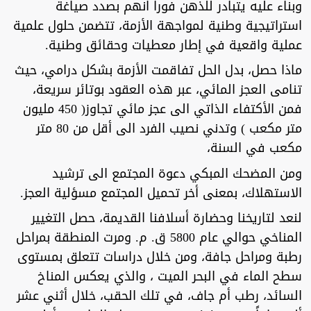
وبناء عليه يتبادر للذهن فوراً انهم بصدد صياغة
استراتيجية وطنية لمواجهة الأزمة، تتضمن حلول علمية
عملية واقعية في إطار معطيات وحقائق وطنية.
ماذا حصل، بدل الحل تفاقمت الأزمة بشكل درامي، حيث
تنامى العجز المائي، عبر هذه العقود بوتائر سريعة،
فمن الأكتفاء الذاتي الى عجز مائي تجاوز( 450 مليون
متر مكعب ) وتدني نصيب الفرد الى أقل من 80 متر
مكعب في السنة،
ومن المضحك المبكي دعوة المجتمع الى ترشيد
الاستهلاك، بمعنى أخر تحميل المجتمع مسؤلية العجز.
لنعد لتاريخنا وحضارة أسلافنا القديمة، حصل التغيير
المناخي حوالي عام 5800 ق. م. ومرت المنطقة بمراحل
رطبة ومراحل جافة، ومن خلال دراسات تتعلق بمستوى
سطح الماء في البحر الميت ، والذي يعكس المناخ
السائد، رطب أم جاف، في تلك الحقب، خلال أثني عشر