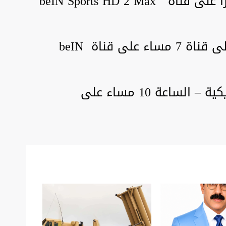
قطر× السنغال – الساعة 4 عصرا على قناة beIN Sports HD 2 Max
هولندا × الأكوادور – الساعة على قناة 7 مساء على قناة beIN
إنجلترا × الولايات المتحدة الأمريكية – الساعة 10 مساء على