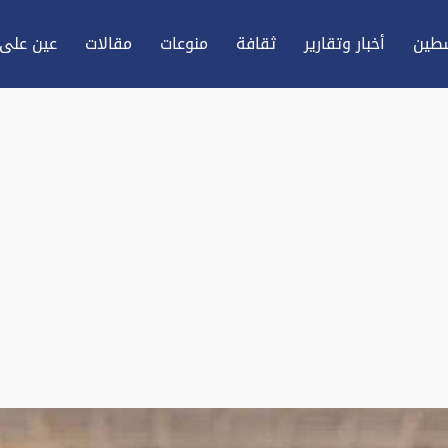
طين
أخبار وتقارير
ثقافة
منوعات
مقالات
عين علی 