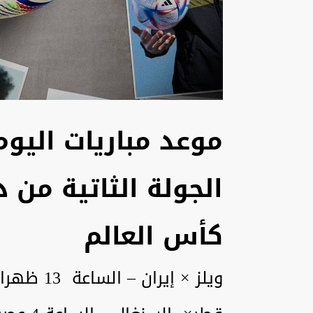
الجولة الثاتية من 
كأس العالم
ويلز × إيران – الساعة 13 ظهرا على قناة .beIN Sports HD 1 Max