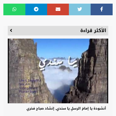
الأكثر قراءة
أنشودة يا إمامَ الرسلِ يا سندي, إنشاد صباح فخري