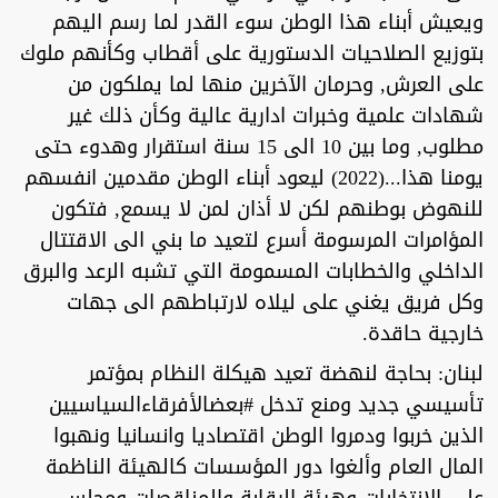
ويعيش أبناء هذا الوطن سوء القدر لما رسم اليهم
بتوزيع الصلاحيات الدستورية على أقطاب وكأنهم ملوك
على العرش, وحرمان الآخرين منها لما يملكون من
شهادات علمية وخبرات ادارية عالية وكأن ذلك غير
مطلوب, وما بين 10 الى 15 سنة استقرار وهدوء حتى
يومنا هذا...(2022) ليعود أبناء الوطن مقدمين انفسهم
للنهوض بوطنهم لكن لا أذان لمن لا يسمع, فتكون
المؤامرات المرسومة أسرع لتعيد ما بني الى الاقتتال
الداخلي والخطابات المسمومة التي تشبه الرعد والبرق
وكل فريق يغني على ليلاه لارتباطهم الى جهات
خارجية حاقدة.
لبنان: بحاجة لنهضة تعيد هيكلة النظام بمؤتمر
تأسيسي جديد ومنع تدخل #بعضالأفرقاءالسياسيين
الذين خربوا ودمروا الوطن اقتصاديا وانسانيا ونهبوا
المال العام وألغوا دور المؤسسات كالهيئة الناظمة