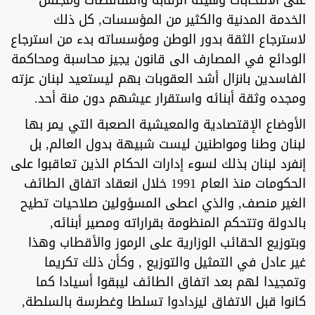
على الانتخابات وهيئة الرقابة والمناقصات ومجلس
الخدمة المدنية والكثير من المؤسسات, كل ذلك
لاسترجاع الثقة بدور الوطن ومؤسساته بدء من استرجاع
الودائع في المصارف الى قانون يجيز محاسبة ومحاكمة
الفاسدين بانزال أشد العقوبات بهم ليستعيد لبنان عزته
ومجده وثقة أبنائه واستقرار عيشهم دون منة أحد.
الأوضاع الإقتصادية والمعيشية الصعبة التي يمر بها
لبنان وطنا ومواطنين ليست شبيهة بدول العالم, بل
إنفرد لبنان بذلك لسوء إدارات الحكام الذين تعاقبوا على
الحكومات منذ العام 1991 خلال انعقاد اتفاق الطائف
الغير منصف, والذي اعطى المسؤولين صلاحيات تطيح
بالدولة وتتحكم المنظومة بقراراته ومصير أبنائه,
وبتوزيع الحقائب الوزارية على الرموز والأقطاب وهذا
غير عادل في التمثيل والتوزيع , وكأن ذلك تكريما
وتمجيدا لهم بعد اتفاق الطائف ليبقوا أسيادا كما
كانوا قبل الاتفاق ليزدادوا تسلطا وغطرسة بالسلطة,