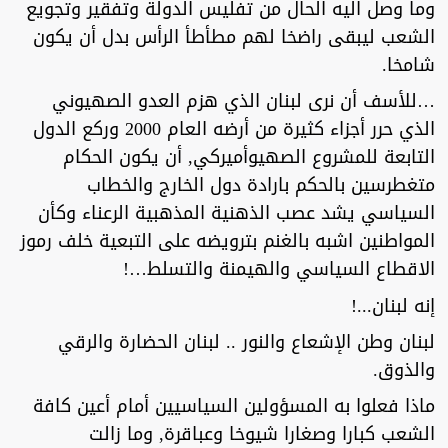
وما وصل اليه الحال من تفليس الدولة وتفقير وتجويع
الشعب ليبقى راضخا لهم مطأطأ الرأس بدل أن يكون
شامخا.
…للأسف أن نرى لبنان الذي هزم العدو الصهيوني
الذي حرر أجزاء كثيرة من أرضه العام 2000 وركع الدول
التابعة للمشروع الصهيوأميركي, أن يكون الحكام
متغطرسين بالحكم بارادة دول الخارج والخطاب
السياسي يشد عصب الذهنية المذهبية الرعناء وكأن
المواطنين اشبه بالغنم بترويضه على التبعية خلف رموز
الاقطاع السياسي والهيمنة والتسلط…!
إنه لبنان...!
لبنان وطن الإشعاع والنور .. لبنان الحضارة والرقي
والذوق.
ماذا فعلوا به المسؤولين السياسيين أمام أعين كافة
الشعب كبارا وصغارا شيوخا وعباقرة, وما زالت