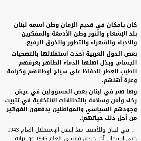
كان يامكان في قديم الزمان وطن اسمه لبنان
بلد الإشعاع والنور وطن الأدمغة والمفكرين
والأدباء والشعراء والتطور والذوق الرفيع.
بعض الدول العربية أخذت استقلالها بالتضحيات
الجسام, وبذل أهلها الدماء الطاهر بعرقهم
الطيب العطر للحفاظ على سياج أوطانهم وكرامة
وعزة أهلهم.
وها هم في لبنان بعض المسؤولين في عيش
رخاء وأمن وسلامة بالتحالفات الانتخابية في تثبيت
وجودهم السياسي والمواطنين يدفعون الفواتير
من أجل ذلك حياتهم!.
… في لبنان وللأسف منذ إعلان الإستقلال العام 1943
حتى انسحاب آخر جندي فرنسي العام 1946 عن ترابه