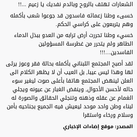
الشعارات تهتف بالروح وبالدم نفديك يا زعيم ...!!
خسىء وطنا زعمائه فاسدون قد جوعوا شعب بأكمله
وهم يتربعون على كراسي الحكم.
خسيء وطنا تحررت أرض ترابه من العدو ببذل الدماء
الطاهر ولم يتحرر من غطرسة المسؤولين
الفاسدين…!!!
لقد أصبح المجتمع اللبناني بأكمله بحالة فقر وعوز يرثى
لها وهذا ليس عيبا, بل العيب أن لا يظهر الكلام الى
العلن لينهض المجتمع هاتفا بأعلى صوت ليغير سوء
حاله لأحسن الأحوال, وينفض الغبار عن عيونه ويجلي
الغمام عن عقله وذهنه وتنجلي الحقائق والصورة له
لبناء وطن واحد موحد ليعيش فيه الجميع بجناحيه بأمن
وسلام ورخاء واستقرا
المصدر: موقع إضاءات الإخباري