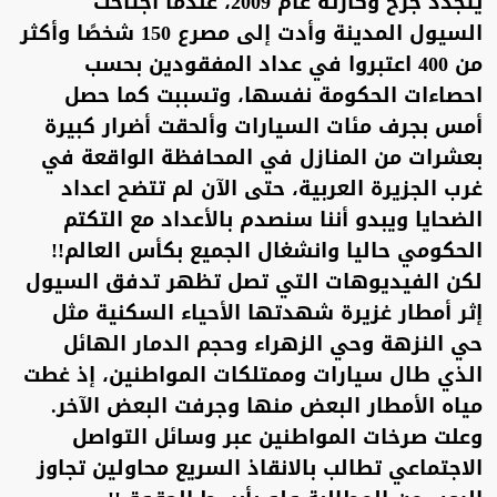
يتجدد جرح وكارثة عام 2009، عندما اجتاحت
السيول المدينة وأدت إلى مصرع 150 شخصًا وأكثر
من 400 اعتبروا في عداد المفقودين بحسب
احصاءات الحكومة نفسها، وتسببت كما حصل
أمس بجرف مئات السيارات وألحقت أضرار كبيرة
بعشرات من المنازل في المحافظة الواقعة في
غرب الجزيرة العربية، حتى الآن لم تتضح اعداد
الضحايا ويبدو أننا سنصدم بالأعداد مع التكتم
الحكومي حاليا وانشغال الجميع بكأس العالم!!
لكن الفيديوهات التي تصل تظهر تدفق السيول
إثر أمطار غزيرة شهدتها الأحياء السكنية مثل
حي النزهة وحي الزهراء وحجم الدمار الهائل
الذي طال سيارات وممتلكات المواطنين، إذ غطت
مياه الأمطار البعض منها وجرفت البعض الآخر.
وعلت صرخات المواطنين عبر وسائل التواصل
الاجتماعي تطالب بالانقاذ السريع محاولين تجاوز