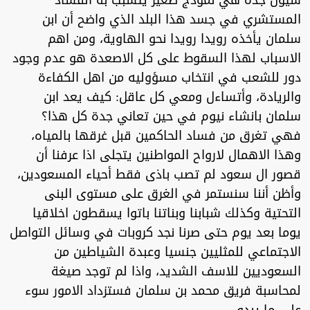
المستشري في جسد هذا البلد الذي واضح أن ابن
سلمان يأخذه رويدا رويدا نحو الهاوية، ومن اهم
الاسباب لهذا السقوط على كل الاصعدة هو عدم وجود
دور للشعب في انتخاب مسؤوليه من اهل الكفاءة
والريادة، وأتساءل ومعي كل عاقل: كيف يعد ابن
سلمان بانشاء نيوم في حين تعاني جدة كل هذا؟
فهي تغرق من فساد الحاكمين قبل غرقها بالمياه،
وهذا الاهمال لارواح المواطنين يتجلى اذا عرفنا أن
قصور ال سعود لم تصب باذى فقط أحياء المسعودين،
وأظن أننا سنستمر في الغرق على مستوى البنى
التحتية وكذلك شبابنا وبناتنا باتوا يسقطون اخلاقيا
يوما بعد يوم حتى صرنا نجد كروبات في وسائل التواصل
الاجتماعي للمثليين جنسيا وعبدة الشياطين من
السعوديين للاسف الشديد، واذا لم توجد صيغة
لمحاسبة فريق محمد بن سلمان فستزداد الامور سوء
على ما يبدو.