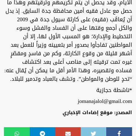
الأيام، وقد يحصل أن يتم تكريمهم وترقيتهم وهذا ما
حصل مع عادل فقيه أمين محافظة جدة السابق. إذ بدل
أن يُعاقَب (فقيه) على كارثة سيول جدة في 2009
والكل أجمع وقتها على أن الفساد والفشل وسوء
التخطيط والإدارة؛ هو المسبب الأول لها، إلا أن
المواطنين تفاجأوا بصدور أمر بتعيينه وزيراً للعمل بعد
أشهر قليلة من وقوع الكارثة، وكم من فاسدٍ ومقصّرٍ
غيره تمت ترقيته إلى مناصب أعلى بعد اكتشاف
فساده وتقصيره، وهذا الأمر أقل ما يمكن أن يُقال عنه:
“تحدٍ للوطن والمواطن”. وتشف بالعباد وتدمير للبلاد.
*ناشطة حجازية
jomanajalol@gmail.com
المصدر: موقع إضاءات الإخباري