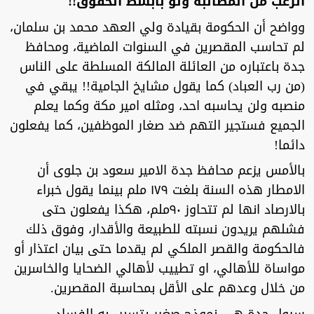
الرعب من المطالبة ولو بأبسط الحقوق!!
وواضح أن الحكومة بقيادة ولي العهد محمد بن سلمان،
لم تحاسب المقصرين في السنوات الماضية، ومحافظ
جدة باعتباره من العائلة المالكة المسلطة على الناس
(من رب العباد) كما يقول مشايخ الجامية!! يبقي في
منصبه ولن يحاسبه احد، ومثله امير مكة وكما يعلم
الجميع فستجير التهم ضد صغار الموظفين، كما يفعلون
دائما!
بالأمس يزعم محافظ جدة الامير سعود بن جلوى أن
الامطار هذه السنة بلغت ١٧٩ ملم بينما يقول خبراء
بالارصاد انها لم تتحاوز ٩٠ملم، هكذا يفعلون حتى
فشلهم يريدون نسبته للطبيعة والأقدار، وفوق ذلك
فالحكومة والقصر الملكي لم يقدما حتى بيان اعتذار أو
مواساة للأهالي، او تطييب لأهالي الضحايا والخاسرين
من خلال وعدهم على الأقل بمحاسبة المقصرين.
سيول جدة هي نموذج صغير يتسبب به الفساد