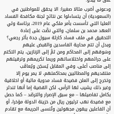
ودعوني أضرب مثالا صغيرا: الا يحقق للمواطنين في
(السعودية) أن يتساءلوا عن نتائج لجنة مكافحة الفساد
العليا التي تأسست بأمر ملكي عام 2019، برئاسة ولي
العهد محمد بن سلمان، والتي نصَّت على إعادة
التحقيق في ملف فساد كارثة سيول جدة بأثر رجعي؟
وبدل أن تتم محاربة الفاسدين والقبض عليهم
وسَوقهم إلى المحاكم ومن ثمَّ إلى الزنازين، يتم التكتم
على جرائمهم واختلاساتهم وربما تكريمهم وترقيتهم
إلى مناصب أعلى، وفي المقابل يُسجَن ويُعاقَب
منتقديهم والمطالبين بمحاكمتهم، لا يمر يوم إلا
وتخرج إلى العلن فضيحة فساد مدوية مالية أو اخلاقية
وغير ذلك يشيب لها الرأس، لكن القضية إما أنها تندثر
بكامل تفاصيلها – مع سبق الإصرار والترصّد – كما حصل
مع فضيحة نهب ترليون ريال من خزينة الدولة مؤخرا، أو
أن الفاعلين يبقون مجهولين وتُنسى الجريمة مع تقادم