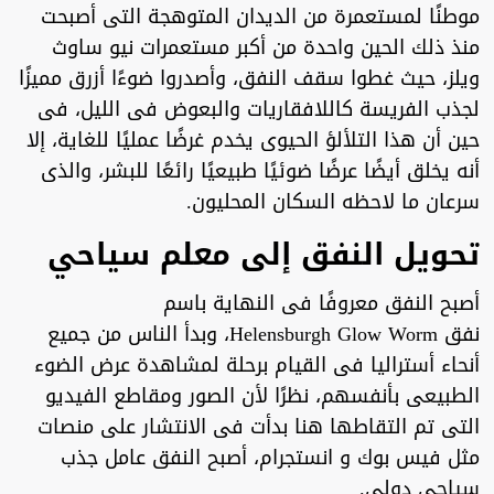
موطنًا لمستعمرة من الديدان المتوهجة التى أصبحت
منذ ذلك الحين واحدة من أكبر مستعمرات نيو ساوث
ويلز، حيث غطوا سقف النفق، وأصدروا ضوءًا أزرق مميزًا
لجذب الفريسة كاللافقاريات والبعوض فى الليل، فى
حين أن هذا التلألؤ الحيوى يخدم غرضًا عمليًا للغاية، إلا
أنه يخلق أيضًا عرضًا ضوئيًا طبيعيًا رائعًا للبشر، والذى
سرعان ما لاحظه السكان المحليون.
تحويل النفق إلى معلم سياحي
أصبح النفق معروفًا فى النهاية باسم
نفق Helensburgh Glow Worm، وبدأ الناس من جميع
أنحاء أستراليا فى القيام برحلة لمشاهدة عرض الضوء
الطبيعى بأنفسهم، نظرًا لأن الصور ومقاطع الفيديو
التى تم التقاطها هنا بدأت فى الانتشار على منصات
مثل فيس بوك و انستجرام، أصبح النفق عامل جذب
سياحى دولي.