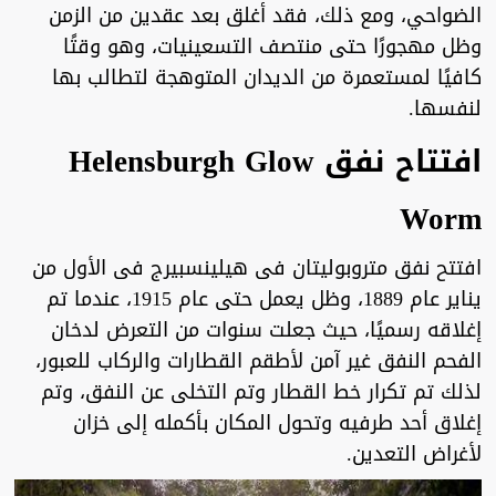
الضواحي، ومع ذلك، فقد أغلق بعد عقدين من الزمن
وظل مهجورًا حتى منتصف التسعينيات، وهو وقتًا
كافيًا لمستعمرة من الديدان المتوهجة لتطالب بها
لنفسها.
افتتاح نفق Helensburgh Glow
Worm
افتتح نفق متروبوليتان فى هيلينسبيرج فى الأول من
يناير عام 1889، وظل يعمل حتى عام 1915، عندما تم
إغلاقه رسميًا، حيث جعلت سنوات من التعرض لدخان
الفحم النفق غير آمن لأطقم القطارات والركاب للعبور،
لذلك تم تكرار خط القطار وتم التخلى عن النفق، وتم
إغلاق أحد طرفيه وتحول المكان بأكمله إلى خزان
لأغراض التعدين.