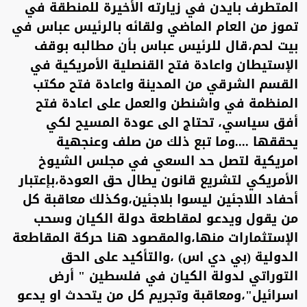
المتطرف بايدن في زيارته الأخيرة للمنطقة في
تموز من العام الماضي ولقائه بالرئيس عباس في
بيت لحم،قال للرئيس عباس بأن مطالبه بوقف
الإستيطان واعادة فتح القنصلية الأمريكية في
القسم الشرقي من المدينة واعادة فتح مكتب
المنظمة في واشنطن والعمل على اعادة فتح
أفق سياسي، تحتاج الى عودة المسيح لكي
يحققها ....وما تبع ذلك من صلف وعنجهية
امريكية لتصل حد السعي في مجلس الشيوخ
الأمريكي لتشريع قانون يطال حق العودة،بإعتبار
أحفاد اللاجئين ليسوا بلاجئين،وكذلك معاقبة كل
من يقول ويدعو لمقاطعة دولة الكيان وسحب
الإستثمارات منها،والمقصود هنا حركة المقاطعة
الدولية (بي دي اس) ،والتأكيد على الحق
التوراتي لدولة الكيان في فلسطين " أرض
اسرائيل"،ومعاقبة وتجريم كل من يتحدث او يدعو