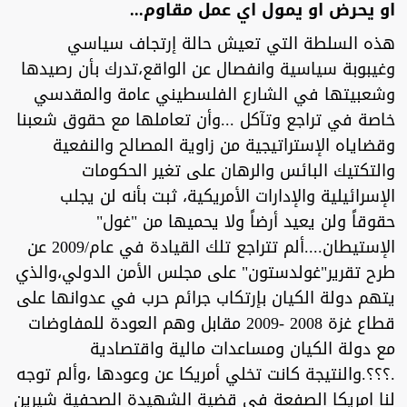
او يحرض او يمول اي عمل مقاوم...
هذه السلطة التي تعيش حالة إرتجاف سياسي
وغيبوبة سياسية وانفصال عن الواقع،تدرك بأن رصيدها
وشعبيتها في الشارع الفلسطيني عامة والمقدسي
خاصة في تراجع وتآكل ...وأن تعاملها مع حقوق شعبنا
وقضاياه الإستراتيجية من زاوية المصالح والنفعية
والتكتيك البائس والرهان على تغير الحكومات
الإسرائيلية والإدارات الأمريكية، ثبت بأنه لن يجلب
حقوقاً ولن يعيد أرضاً ولا يحميها من "غول"
الإستيطان....ألم تتراجع تلك القيادة في عام/2009 عن
طرح تقرير"غولدستون" على مجلس الأمن الدولي،والذي
يتهم دولة الكيان بإرتكاب جرائم حرب في عدوانها على
قطاع غزة 2008 -2009 مقابل وهم العودة للمفاوضات
مع دولة الكيان ومساعدات مالية واقتصادية
.؟؟؟.والنتيجة كانت تخلي أمريكا عن وعودها ،وألم توجه
لنا امريكا الصفعة في قضية الشهيدة الصحفية شيرين