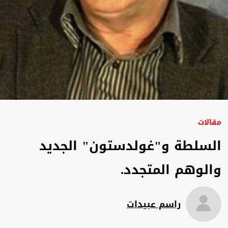
مقالات
السلطة و"غولدستون" الجديد
والوهم المتجدد.
راسم عبيدات