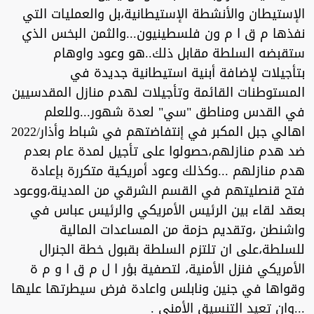
الإستيطان والأنشطة الإستيطانية،بل والعمليات التي
نفذها م ق ا م ون فلسطينيون...والثمن البخس الذي
ستقبضه السلطة مقابل ذلك..هو وعود واوهام
بتأجيلات لإضافة أبنية استيطانية جديدة في
المستوطنات القائمة وتأجيلات لهدم منازل المقدسيين
في القدس ومناطق "سي" لعدة شهور...وللعلم
اهالي جبل المكبر في إنتفاضتهم في شباط وأذار/2022
ضد هدم منازلهم،حصولوا على تأجيل لمدة عام بعدم
هدم منازلهم ...وكذلك وعود أمريكية متكررة بإعادة
فتح قنصليتهم في القسم الشرقي من المدينة،ووعود
بعقد لقاء بين الرئيس الأمريكي والرئيس عباس في
واشنطن ،وتقديم حزمة من المساعدات المالية
للسلطة،على ان تلتزم السلطة بقبول خطة الجنرال
الأمريكي فنزل الأمنية، لتصفية بؤر ا ل م ق ا و م ة
وقواها في جنين ونابلس واعادة فرض سيطرتها عليها
...وان تعيد التنسيق الأمني .