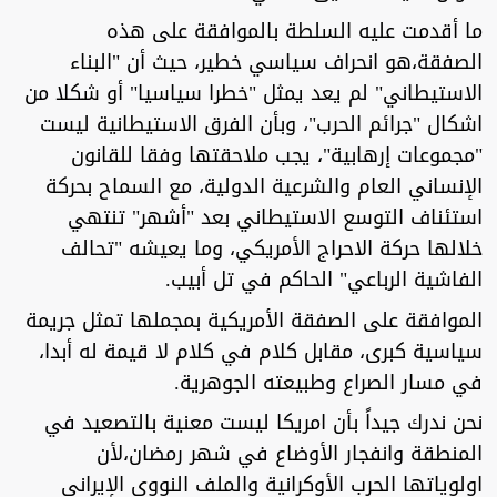
ما أقدمت عليه السلطة بالموافقة على هذه
الصفقة،هو انحراف سياسي خطير، حيث أن "البناء
الاستيطاني" لم يعد يمثل "خطرا سياسيا" أو شكلا من
اشكال "جرائم الحرب"، وبأن الفرق الاستيطانية ليست
"مجموعات إرهابية"، يجب ملاحقتها وفقا للقانون
الإنساني العام والشرعية الدولية، مع السماح بحركة
استئناف التوسع الاستيطاني بعد "أشهر" تنتهي
خلالها حركة الاحراج الأمريكي، وما يعيشه "تحالف
الفاشية الرباعي" الحاكم في تل أبيب.
الموافقة على الصفقة الأمريكية بمجملها تمثل جريمة
سياسية كبرى، مقابل كلام في كلام لا قيمة له أبدا،
في مسار الصراع وطبيعته الجوهرية.
نحن ندرك جيداً بأن امريكا ليست معنية بالتصعيد في
المنطقة وانفجار الأوضاع في شهر رمضان،لأن
اولوياتها الحرب الأوكرانية والملف النووي الإيراني