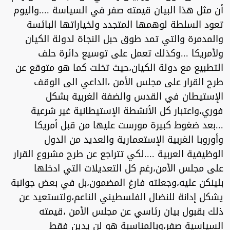
أن مثل هذا البيان قيمته صفر في السياسة ....واليوم
تعود السلطة لوهمها المتجدد ولخياراتها البائسة
والمدمرة والتي تمد طوق حبل النجاة لدولة الكيان
ولأمريكا ...وكذلك تعمل على توسيع دائرة حلف
التطبيع مع دولة الكيان،حيث تخلت كما هو متوقع عن
طرح القرار على مجلس الأمن ،الداعي الى الوقف
الإستيطان في القدس والضفة الغربية بشكل
فوري،واعتبار كل الأنشطة الإستيطانية غير شرعية
...بعد ضغوط كبيرة مورست عليها من قبل أمريكا
وأوروبا الغربية الإستعمارية والعديد من الدول
الوظيفية العربية ....لكي تتراجع عن طرح مشروع القرار
على مجلس الأمن،رغم كل التعديلات التي ادخلها
بلينكن عليه،وجعلته فارغ المضمون،بل في بعض جوانبة
يشكل إدانة للنضال الفلسطيني الناعم،ولتستعيد عن
ذلك بقبول بيان رئاسي عن مجلس الأمن ،قيمته
السياسية صفر،وبالمناسبة هو لن يدين فقط