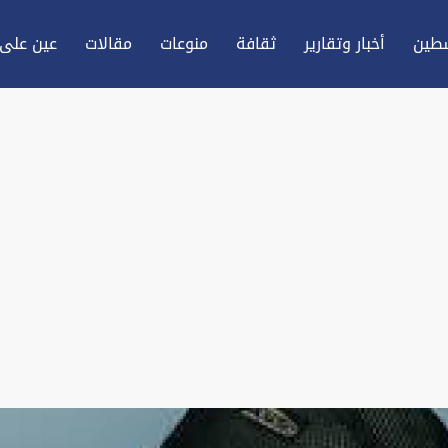
طين
أخبار وتقارير
ثقافة
منوعات
مقالات
عين علی 