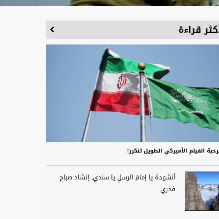
كثر قراءة
حية الفيلم الأميركي الطويل تتكرر!
أنشودة يا إمامَ الرسلِ يا سندي, إنشاد صباح
فخري