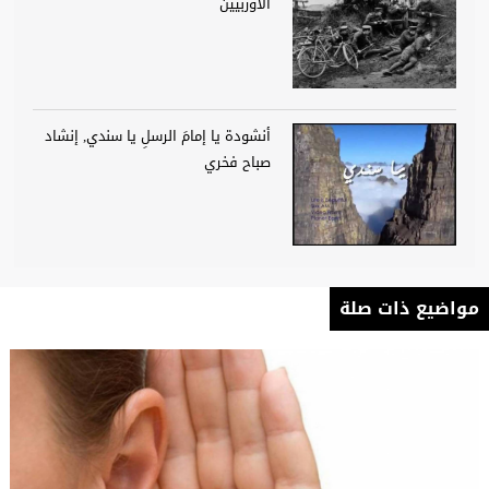
الأوربيين
أنشودة يا إمامَ الرسلِ يا سندي, إنشاد
صباح فخري
مواضيع ذات صلة