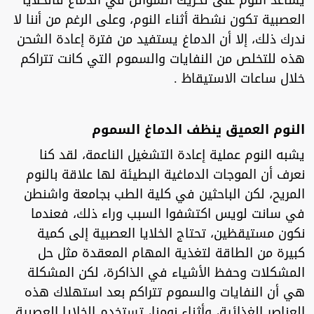
يساعد النوم على تحريك السوائل في الدماغ فالخلايا
العصبية تكون نشطة أثناء النوم، وعلى الرغم من أننا لا
ندرك ذلك، إلا أن الدماغ يستفيد من فترة إعادة الشحن
هذه للتخلص من النفايات والسموم التي كانت تتراكم
خلال ساعات الاستيقاظ .
النوم العميق ينظف الدماغ السموم
يشبه النوم عملية إعادة التشغيل الناعمة، لقد كنا
نعرف أن الموجات الدماغية البطيئة لها علاقة بالنوم
المريح، لكن الباحثين في كلية الطب بجامعة واشنطن
في سانت لويس اكتشفوا السبب وراء ذلك، فعندما
نكون مستيقظين، تحتاج الخلايا العصبية إلى كمية
كبيرة من الطاقة لتغذية المهام المعقدة مثل حل
المشكلات وحفظ الأشياء في الذاكرة، لكن المشكلة
هي أن النفايات والسموم تتراكم بعد استهلاك هذه
العناصر الغذائية، وأثناء نومنا، تستخدم الخلايا العصبية