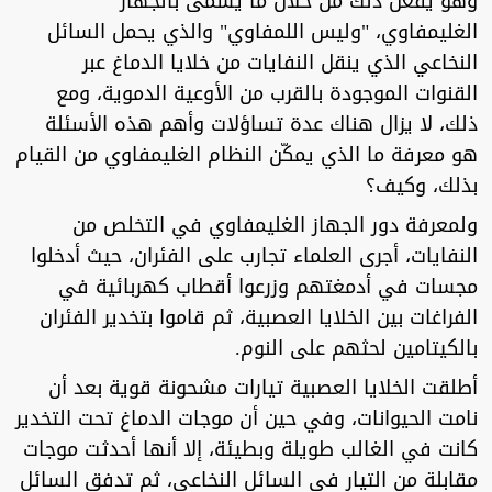
وهو يفعل ذلك من خلال ما يسمى بالجهاز
الغليمفاوي، "وليس اللمفاوي" والذي يحمل السائل
النخاعي الذي ينقل النفايات من خلايا الدماغ عبر
القنوات الموجودة بالقرب من الأوعية الدموية، ومع
ذلك، لا يزال هناك عدة تساؤلات وأهم هذه الأسئلة
هو معرفة ما الذي يمكّن النظام الغليمفاوي من القيام
بذلك، وكيف؟
ولمعرفة دور الجهاز الغليمفاوي في التخلص من
النفايات، أجرى العلماء تجارب على الفئران، حيث أدخلوا
مجسات في أدمغتهم وزرعوا أقطاب كهربائية في
الفراغات بين الخلايا العصبية، ثم قاموا بتخدير الفئران
بالكيتامين لحثهم على النوم.
أطلقت الخلايا العصبية تيارات مشحونة قوية بعد أن
نامت الحيوانات، وفي حين أن موجات الدماغ تحت التخدير
كانت في الغالب طويلة وبطيئة، إلا أنها أحدثت موجات
مقابلة من التيار في السائل النخاعي، ثم تدفق السائل