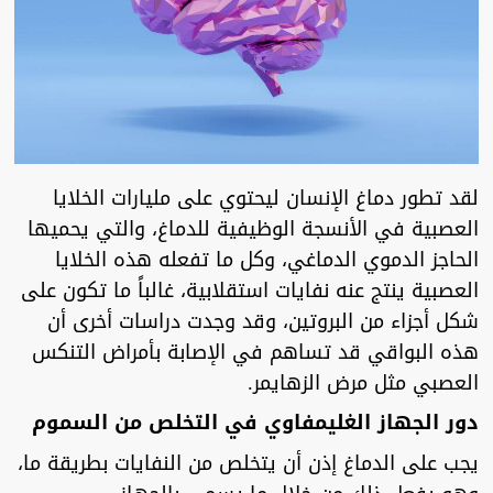
لقد تطور دماغ الإنسان ليحتوي على مليارات الخلايا
العصبية في الأنسجة الوظيفية للدماغ، والتي يحميها
الحاجز الدموي الدماغي، وكل ما تفعله هذه الخلايا
العصبية ينتج عنه نفايات استقلابية، غالباً ما تكون على
شكل أجزاء من البروتين، وقد وجدت دراسات أخرى أن
هذه البواقي قد تساهم في الإصابة بأمراض التنكس
العصبي مثل مرض الزهايمر.
دور الجهاز الغليمفاوي في التخلص من السموم
يجب على الدماغ إذن أن يتخلص من النفايات بطريقة ما،