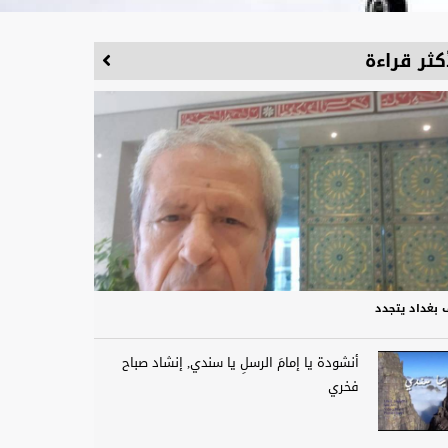
كثر قراءة
 بغداد يتجدد
أنشودة يا إمامَ الرسلِ يا سندي, إنشاد صباح
فخري