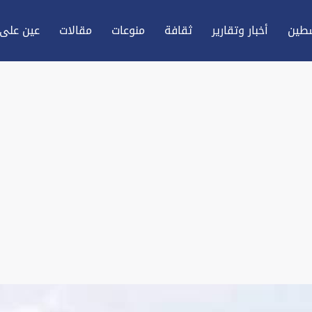
طين
أخبار وتقارير
ثقافة
منوعات
مقالات
عين علی 