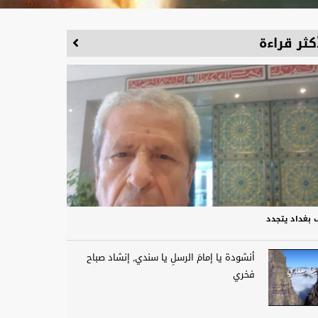
كثر قراءة
 بغداد يتجدد
أنشودة يا إمامَ الرسلِ يا سندي, إنشاد صباح
فخري