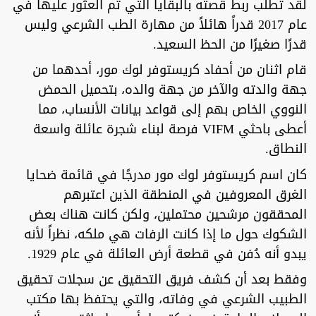
لقد تطلب ربط قصته بالبقايا التي تم العثور عليها في
عام 2017 قدراً هائلاً من مهارة الطب الشرعي وليس
قدرًا صغيرًا من الحظ السعيد.
قام اثنان من أحفاد كريستوفر لوك مور، أحدهما من
جهة والدته والآخر من جهة والده، بتحميل الحمض
النووي الخاص بهم إلى قواعد بيانات الأنساب، مما
أعطى باحثي VIFM فرصة لبناء شجرة عائلة واسعة
النطاق.
كان اسم كريستوفر لوك مور مدرجًا في قائمة ضحايا
الغرق المعروفين في المنطقة الذين اعتبرهم
المحققون مرشحين محتملين، ولكن كانت هناك بعض
الشكوك حول ما إذا كانت الرفات هي ملكه، نظراً لأنه
يبدو أنه دُفن في قطعة أرض العائلة في عام 1929.
وفقط بعد أن كشف فريق التحقيق عن سجلات تحقيق
الطبيب الشرعي في وفاته، والتي يحتفظ بها مكتب