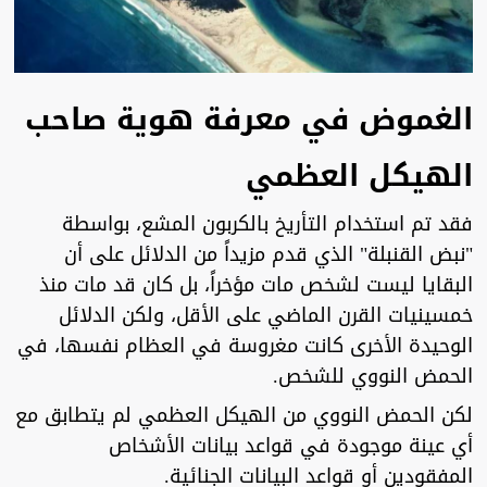
الغموض في معرفة هوية صاحب
الهيكل العظمي
فقد تم استخدام التأريخ بالكربون المشع، بواسطة
"نبض القنبلة" الذي قدم مزيداً من الدلائل على أن
البقايا ليست لشخص مات مؤخراً، بل كان قد مات منذ
خمسينيات القرن الماضي على الأقل، ولكن الدلائل
الوحيدة الأخرى كانت مغروسة في العظام نفسها، في
الحمض النووي للشخص.
لكن الحمض النووي من الهيكل العظمي لم يتطابق مع
أي عينة موجودة في قواعد بيانات الأشخاص
المفقودين أو قواعد البيانات الجنائية.