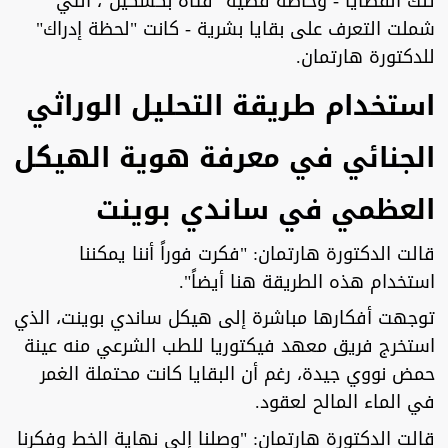
تلك القضايا - وخاصة قضية "فتاة بكسكين"، التي
شملت التعرف على بقايا بشرية - كانت "لحظة إدراك"
للدكتورة هارتمان.
استخدام طريقة التحليل الوراثي
الجنائي في معرفة هوية الهيكل
العظمي في ساندي بوينت
قالت الدكتورة هارتمان: "فكرت فوراً أننا يمكننا
استخدام هذه الطريقة هنا أيضاً".
توجهت أفكارها مباشرة إلى هيكل ساندي بوينت، الذي
استخرج فريق معهد فيكتوريا للطب الشرعي منه عينة
حمض نووي جيدة، رغم أن البقايا كانت محتملة الغمر
في الماء المالح لعقود.
قالت الدكتورة هارتمان: "وصلنا إلى نهاية الخط وفكرنا