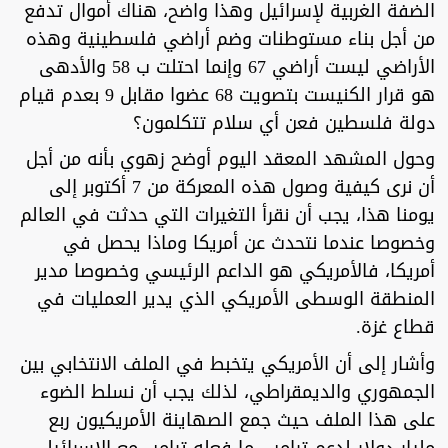
الضفة الغربية لإسرائيل وهذا واضح، هناك أموال تدفع
من أجل بناء مستوطنات وضم أراضي فلسطينية وهذه
الأراضي ليست أراضي 67 وإنما احتلت ب 58 والأدهى
هو قرار الكنيست بتصويت 68 عضوا مقابل 9 بعدم قيام
دولة فلسطين فعن أي سلام تتكلمون؟
وحول المشهد المعقد اليوم أوضح زهوي بأنه من أجل
أن نرى كيفية وصول هذه المعركة من 7 أكتوبر إلى
يومنا هذا، يجب أن نقرأ التغيرات التي حدثت في العالم
وخصوصا عندما نتحدث عن أمريكا وماذا يحصل في
أمريكا، فالأمريكي هو الداعم الرئيسي وخصوصا مدير
المنطقة الوسطى الأمريكي الذي يدير العمليات في
قطاع غزة.
وأشار إلى أن الأمريكي يتخبط في الملف الانتخابي بين
الجمهوري والديمقراطي، لذلك يجب أن نسلط الضوء
على هذا الملف حيث جمع الصهاينة الأمريكيون ربع
مليار دولار لدعم ترامب، ما فعله ترامب مع الإسرائيلي