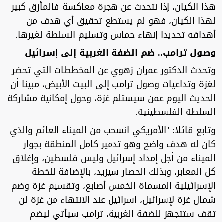
هذا الكيان، إذا نتحدث عن هجرة معاكسة فالمأزق كبير
لهذا الكيان، فهو لم يستطع تحقيق أي هدف من
أهدافه تحديدا إنهاء حماس وتسليم السلطة لغيرها.
وصول ترامب.. ضم الضفة الغربية إلى إسرائيل
وتحدث الدكتور عمران زهوي عن المخططات التي تحضر
لغزة وتداعيات وصول ترامب إلى البيت الأبيض، مبينا أن
الحديث اليوم عمن سيستلم غزة، وحول إمكانية مشاركة
السلطة الفلسطينية.
وتابع قائلا: "الأمريكي انسحب من الميناء العائم والذي
كان له هدف واضح وهو تدمير كامل المنطقة بجوار
الميناء من أجل إمداد إسرائيل وليس فلسطين، وإغلاق
كل المعابر، وبذلك الحصار سيزيد، بالإضافة للخطة
الإسرائيلية المسماة الخمس أصابع، وتقسيم غزة وضم
شمال غزة لإسرائيل، اسرائيل عند الانتهاء من غزة لن
تقف ستتجهز للضفة الغربية، ترامب سيأتي ليضم