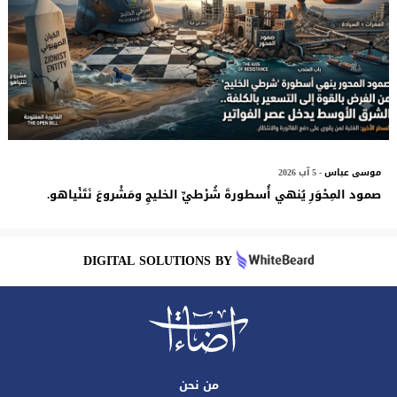
موسى عباس
- 5 آب 2026
صمود المِحْوَرِ يُنهي أُسطورةَ شُرْطيِّ الخليجِ ومَشْروعَ نَتَنْياهو.
DIGITAL SOLUTIONS BY
من نحن