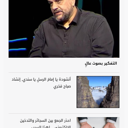
التفكير بصوت عالٍ
أنشودة يا إمامَ الرسلِ يا سندي, إنشاد
صباح فخري
احذر الجمع بين السجائر والتدخين
الإلكتروني .. لهذا السبب