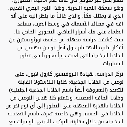
ظهر بطل غير متوقع في عالم علم الأحياء التطوري،
وهو سمكة اللمبة البحرية، وهذا النوع البحري القديم،
الذي لا يمتلك فكاً، والذي غالباً ما ينظر إليه على أنه
آفة في مصائد الأسماك في وسط الغرب، يساعد
العلماء على فك أسرار الماضي التطوري الخاص بنا،
حيث كشفت دراسة مذهلة من جامعة نورثويسترن عن
أفكار مثيرة للاهتمام حول أصل نوعين مهمين من
الخلايا الجذعية التي لعبت دوراً محورياً في تطور
الفقاريات.
تركز الدراسة، بقيادة البروفيسور كارول لابون، على
نوعين من الخلايا الجذعية: خلايا البلاستولا القابلة
للتعدد (المعروفة أيضاً باسم الخلايا الجذعية الجنينية)
وخلايا الحافة العصبية، ويتمتع كلا هذين النوعين من
الخلايا بالقدرة المذهلة على التطور إلى أي نوع آخر من
الخلايا في الجسم، وهي خاصية تعرف باسم التعددية
الجذعية، من خلال مقارنة التركيب الجيني للوميرات مع