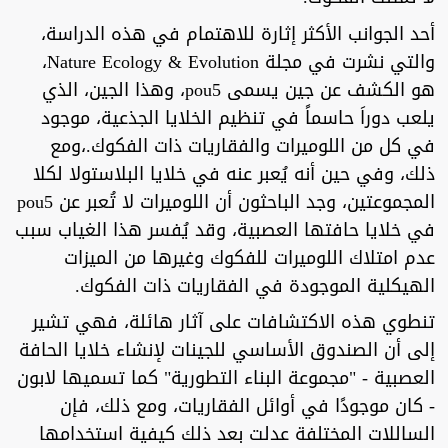
أحد الجوانب الأكثر إثارة للاهتمام في هذه الدراسة،
والتي نشرت في مجلة Nature Ecology & Evolution،
هو الكشف عن جين يسمى pou5، وهذا الجين، الذي
يلعب دوراَ حاسماً في تنظيم الخلايا الجذعية، موجود
في كل من اللوميرات والفقاريات ذات الفكوك.،ومع
ذلك، وفي حين أنه يُعبر عنه في خلايا البلاستولا لكلا
المجموعتين، وجد الباحثون أن اللوميرات لا تُعبر عن pou5
في خلايا حافتها العصبية، وقد يُفسر هذا الغياب سبب
عدم امتلاك اللوميرات للفكوك وغيرها من الميزات
الهيكلية الموجودة في الفقاريات ذات الفكوك.
تنطوي هذه الاكتشافات على آثار هائلة، فهي تشير
إلى أن الصندوق الأساسي للجينات لإنشاء خلايا الحافة
العصبية - "مجموعة البناء التطورية" كما تسميها لابون
- كان موجودًا في أوائل الفقاريات، ومع ذلك، فإن
الساللات المختلفة عدلت بعد ذلك كيفية استخدامها