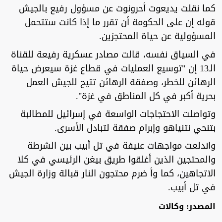
كما نقلت يديعوت أحرونوت عن مسؤول رفيع بالجيش
قوله إن على الحكومة أن تقرر ما إذا كانت ستتحمل
المسؤولية عن حياة المحتجزين.
في السياق نفسه، قالت مصادر عسكرية رفيعة للقناة
الـ13 إن "توسيع العمليات في قطاع غزة سيعرض حياة
الرهائن للخطر، وصفقة الرهائن تتيح للجيش العمل
بحرية أكبر في كل المناطق في غزة".
وتواصلت الاحتجاجات الواسعة في إسرائيل للمطالبة
بتنحي نتنياهو وإبرام صفقة لتبادل الأسرى.
واندلعت مواجهات عنيفة في تل أبيب بين الشرطة
والمحتجين الذين أغلقوا طريق بيغن الرئيسي في كلا
الاتجاهين، كما وأ ضرم محتجون النار قبالة وزارة الجيش
في تل أبيب.
المصدر: وكالات