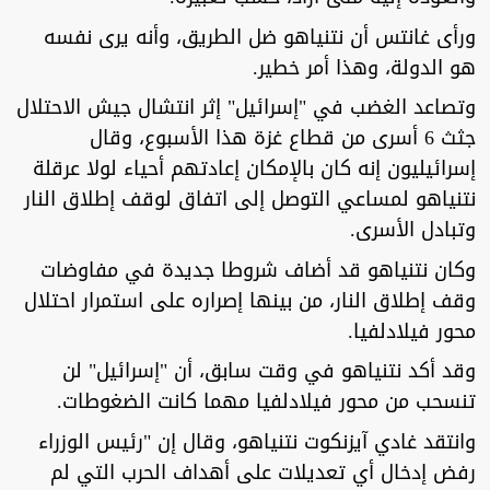
ورأى غانتس أن نتنياهو ضل الطريق، وأنه يرى نفسه
هو الدولة، وهذا أمر خطير.
وتصاعد الغضب في "إسرائيل" إثر انتشال جيش الاحتلال
جثث 6 أسرى من قطاع غزة هذا الأسبوع، وقال
إسرائيليون إنه كان بالإمكان إعادتهم أحياء لولا عرقلة
نتنياهو لمساعي التوصل إلى اتفاق لوقف إطلاق النار
وتبادل الأسرى.
وكان نتنياهو قد أضاف شروطا جديدة في مفاوضات
وقف إطلاق النار، من بينها إصراره على استمرار احتلال
محور فيلادلفيا.
وقد أكد نتنياهو في وقت سابق، أن "إسرائيل" لن
تنسحب من محور فيلادلفيا مهما كانت الضغوطات.
وانتقد غادي آيزنكوت نتنياهو، وقال إن "رئيس الوزراء
رفض إدخال أي تعديلات على أهداف الحرب التي لم