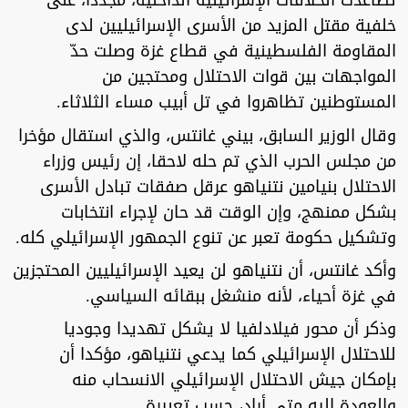
تصاعدت الخلافات الإسرائيلية الداخلية، مجددا، على
خلفية مقتل المزيد من الأسرى الإسرائيليين لدى
المقاومة الفلسطينية في قطاع غزة وصلت حدّ
المواجهات بين قوات الاحتلال ومحتجين من
المستوطنين تظاهروا في تل أبيب مساء الثلاثاء.
وقال الوزير السابق، بيني غانتس، والذي استقال مؤخرا
من مجلس الحرب الذي تم حله لاحقا، إن رئيس وزراء
الاحتلال بنيامين نتنياهو عرقل صفقات تبادل الأسرى
بشكل ممنهج، وإن الوقت قد حان لإجراء انتخابات
وتشكيل حكومة تعبر عن تنوع الجمهور الإسرائيلي كله.
وأكد غانتس، أن نتنياهو لن يعيد الإسرائيليين المحتجزين
في غزة أحياء، لأنه منشغل ببقائه السياسي.
وذكر أن محور فيلادلفيا لا يشكل تهديدا وجوديا
للاحتلال الإسرائيلي كما يدعي نتنياهو، مؤكدا أن
بإمكان جيش الاحتلال الإسرائيلي الانسحاب منه
والعودة إليه متى أراد، حسب تعبيرة.