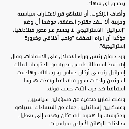
يتحقق أي منها".
وأضاف آيزنكوت، أن نتنياهو قرر لاعتبارات سياسية
وحزبية ألا ينفذ مقترح الصفقة، موضحا أن وضع
"إسرائيل" الاستراتيجي لا يحسم عبر محور فيلادلفيا،
مؤكدا أن إبرام الصفقة "واجب أخلاقي وضرورة
إستراتيجية".
ورد ديوان رئيس وزراء الاحتلال على الانتقادات، وقال
إنه "منذ استقالة غانتس وحزبه من الحكومة، اغتالت
إسرائيل رئيسي أركان حماس وحزب الله، وهاجمت
الحوثيين واحتلت محور فيلادلفيا ونفذت هجوما
استباقيا ضد حزب الله"، حسب قوله.
ونقلت تقارير صحفية عن مسؤولين سياسيين
وعسكريين إسرائيليين جملة من الانتقادات لنتنياهو
وحكومته، واتهموه بأنه "كان يهدف إلى تعطيل
محادثات الرهائن لأغراض سياسية".