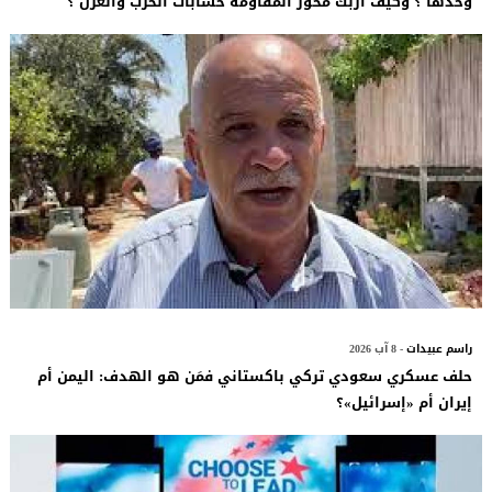
وحدها ؟ وكيف أربك محور المقاومة حسابات الحرب والعزل ؟
راسم عبيدات
- 8 آب 2026
حلف عسكري سعودي تركي باكستاني فمَن هو الهدف: اليمن أم
إيران أم «إسرائيل»؟