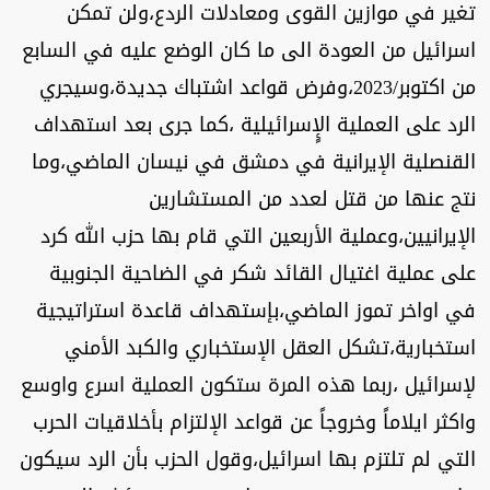
تغير في موازين القوى ومعادلات الردع،ولن تمكن
اسرائيل من العودة الى ما كان الوضع عليه في السابع
من اكتوبر/2023،وفرض قواعد اشتباك جديدة،وسيجري
الرد على العملية الإٍسرائيلية ،كما جرى بعد استهداف
القنصلية الإيرانية في دمشق في نيسان الماضي،وما
نتج عنها من قتل لعدد من المستشارين
الإيرانيين،وعملية الأربعين التي قام بها حزب الله كرد
على عملية اغتيال القائد شكر في الضاحية الجنوبية
في اواخر تموز الماضي،بإستهداف قاعدة استراتيجية
استخبارية،تشكل العقل الإستخباري والكبد الأمني
لإسرائيل ،ربما هذه المرة ستكون العملية اسرع واوسع
واكثر ايلاماً وخروجاً عن قواعد الإلتزام بأخلاقيات الحرب
التي لم تلتزم بها اسرائيل،وقول الحزب بأن الرد سيكون