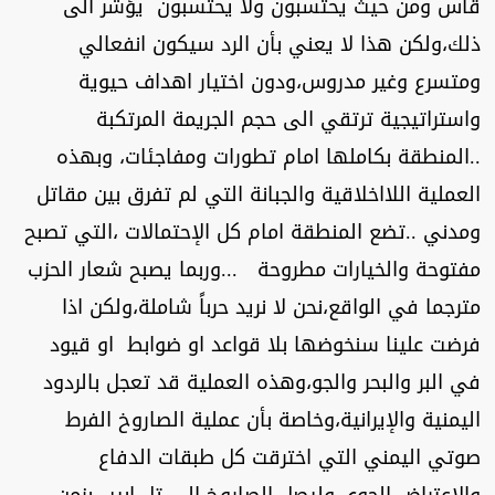
قاس ومن حيث يحتسبون ولا يحتسبون يؤشر الى
ذلك،ولكن هذا لا يعني بأن الرد سيكون انفعالي
ومتسرع وغير مدروس،ودون اختيار اهداف حيوية
واستراتيجية ترتقي الى حجم الجريمة المرتكبة
..المنطقة بكاملها امام تطورات ومفاجئات، وبهذه
العملية اللااخلاقية والجبانة التي لم تفرق بين مقاتل
ومدني ..تضع المنطقة امام كل الإحتمالات ،التي تصبح
مفتوحة والخيارات مطروحة ...وربما يصبح شعار الحزب
مترجما في الواقع،نحن لا نريد حرباً شاملة،ولكن اذا
فرضت علينا سنخوضها بلا قواعد او ضوابط او قيود
في البر والبحر والجو،وهذه العملية قد تعجل بالردود
اليمنية والإيرانية،وخاصة بأن عملية الصاروخ الفرط
صوتي اليمني التي اخترقت كل طبقات الدفاع
والإعتراض الجوي،وليصل الصاروخ الى تل ابيب بزمن