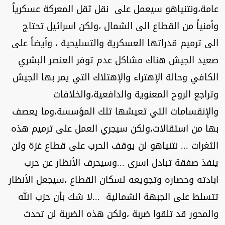
عامة،ونتنياهو سيعمل على نقل ثقل المعركة عسكرياً
وأمنياً من القطاع الى الشمال ،ولكن اسرائيل تحتاج
الى ترميم قدراتها العسكرية والتسليحية ، وأيضاً على
صعيد الجيش هناك مشاكل عدم توفر العنصر البشري
الكافي وحالة الإهتراء والإهتلاك التي يمر بها الجيش
وتراجع الروح المعنوية والدافعية،والخلافات
والإنقسامات التي تعيشها تلك المؤسسة،وما يعصف
بها من استقالات،ولكن سيجري العمل على ترميم هذه
الثغرات ... نتنياهو لن يوقف الحرب على قطاع غزة ولن
ينفذ صفقة تبادل اسرى ...وسيحرف الأنظار عن حرب
ابادته وحصاره وتجويعه لسكان القطاع ،سيجعل الأنظار
تتسلط على الجبهة الشمالية ...لا شك بأن حزب الله
والمحور قد تلقوا ضربة ،ولكن هذه الضربة لن تحدث