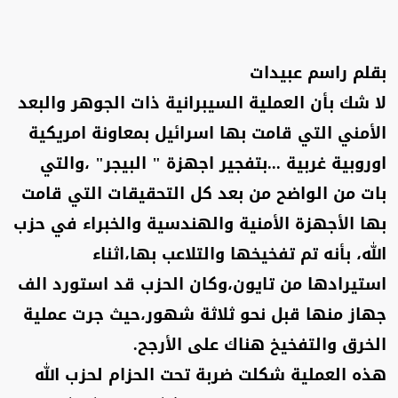
بقلم راسم عبيدات
لا شك بأن العملية السيبرانية ذات الجوهر والبعد
الأمني التي قامت بها اسرائيل بمعاونة امريكية
اوروبية غربية ...بتفجير اجهزة " البيجر" ،والتي
بات من الواضح من بعد كل التحقيقات التي قامت
بها الأجهزة الأمنية والهندسية والخبراء في حزب
الله، بأنه تم تفخيخها والتلاعب بها،اثناء
استيرادها من تايون،وكان الحزب قد استورد الف
جهاز منها قبل نحو ثلاثة شهور،حيث جرت عملية
الخرق والتفخيخ هناك على الأرجح.
هذه العملية شكلت ضربة تحت الحزام لحزب الله