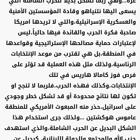
غزة...وهي ربما تشكل بديلاً للحرب الشاملة التي
يسعى اليها نتنياهو وقادة المؤسستين الأمنية
والعسكرية الإسرائيلية،والتي لا تريدها امريكا
صاحبة فكرة الحرب والقائدة فيها حالياً،ليس
لإعتبارات حماية مصالحها الإستراتيجية وقواعدها
في المنطقة،بل هي تقترب من موعد الإنتخابات
الرئاسية،ولذلك مثل هذه العملية قد تؤثر على
فرص فوز كامالا هاريس في تلك
الإنتخابات،وكذلك فهذه الحرب،فلربما لا تنجح او
تكون لها نتائج محدودة أو قد تشكل خطر وجودي
على اسرائيل،حذر منه المبعوث الأمريكي للمنطقة
عاموس هوكشتين ...ولذلك جرى استخدام هذا
الشكل البديل عن الحرب الشاملة،والذي استهدف
حزب الله والمجتمع والدولة اللبنانية، كبديل عن