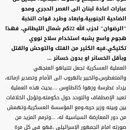
عبارات اعادة لبنان الى العصر الحجري ومحو
الضاحية الجنوبية،وابعاد وطرد قوات النخبة
"الرضوان" لحزب الله 22كم شمال الليطاني، فهذا
هجوم واسع يشبه استخدام سلاح نووي
تكتيكي،فيه الكثير من الفتك والتوحش والقتل
وبأقل الخسائر او بدون خسائر ...
العملية العسكرية تجعل نتنياهو العنجهي
والمتغطرس،والخبير بالهروب الى الأمام وتصدير ازماته،
يزداد غطرسة وزهوا كالطاوس ....بحيث هذه العملية
تعيد الإصطفاف والتوحد حول حكومته،وتؤجل الخلافات
بين وبينه وزير حربه،ومع المؤسسة العسكرية،وتهمش
من دور المعارضة السياسية له، ...وترمم المزيد من
صورته امام الجمهور الإسرائيلي ،فهو في كل مرة