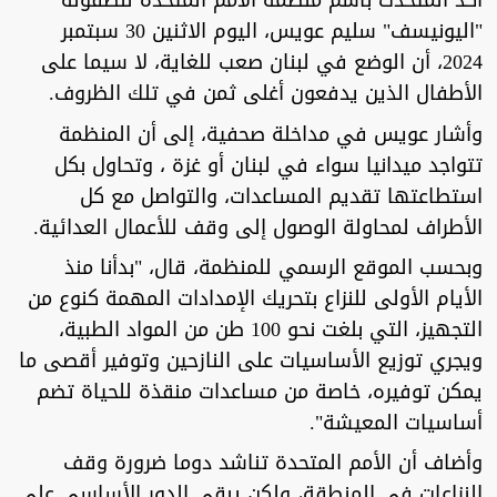
أكد المتحدث باسم منظمة الأمم المتحدة للطفولة
"اليونيسف" سليم عويس، اليوم الاثنين 30 سبتمبر
2024، أن الوضع في لبنان صعب للغاية، لا سيما على
الأطفال الذين يدفعون أغلى ثمن في تلك الظروف.
وأشار عويس في مداخلة صحفية، إلى أن المنظمة
تتواجد ميدانيا سواء في لبنان أو غزة ، وتحاول بكل
استطاعتها تقديم المساعدات، والتواصل مع كل
الأطراف لمحاولة الوصول إلى وقف للأعمال العدائية.
وبحسب الموقع الرسمي للمنظمة، قال، "بدأنا منذ
الأيام الأولى للنزاع بتحريك الإمدادات المهمة كنوع من
التجهيز، التي بلغت نحو 100 طن من المواد الطبية،
ويجري توزيع الأساسيات على النازحين وتوفير أقصى ما
يمكن توفيره، خاصة من مساعدات منقذة للحياة تضم
أساسيات المعيشة".
وأضاف أن الأمم المتحدة تناشد دوما ضرورة وقف
النزاعات في المنطقة، ولكن يبقى الدور الأساسي على