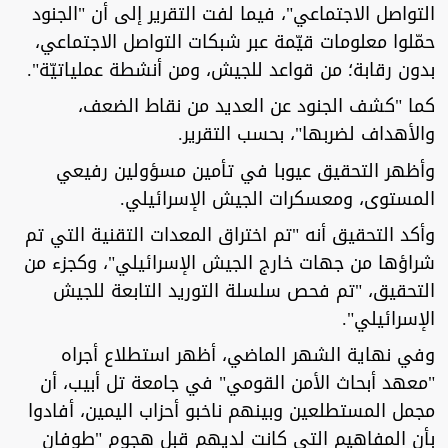
التواصل الاجتماعي"، فيما لفت التقرير إلى أن "الجنود
حمّلوا معلومات قيّمة عبر شبكات التواصل الاجتماعي،
بدون رقابة؛ من قواعد للجيش، ومن أنشطة عملياتيّة".
كما "كشف الجنود عن العديد من نقاط الضعف،
والأهداف لضربها"، بحسب التقرير.
وأظهر التحقيق عيوبا في تأمين مسؤولين رفيعي
المستوى، ومعسكرات الجيش الإسرائيلي.
وأكد التحقيق أنه "تم اختراق المعدات التقنية التي تم
شراؤها من جهات خارج الجيش الإسرائيلي"، وكجزء من
التحقيق، "تم فحص سلسلة التوريد التابعة للجيش
الإسرائيلي".
وفي نهاية الشهر الماضي، أظهر استطلاع أجراه
"معهد أبحاث الأمن القومي" في جامعة تل أبيب، أن
مجمل المستطلعين وبينهم ناخبو أحزاب اليمين، أفادوا
بأن المفاهيم التي كانت لديهم قبل هجوم "طوفان