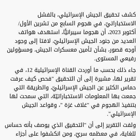
كشف تحقيق الجيش الإسرائيلي، بالفشل
الاستخباراتيّ، في هجوم السابع من تشرين الأول/
أكتوبر 2023، أن هجوما سيبرانيًّا، استهدف هواتف
العديد من جنود الجيش الإسرائيليّ، لافتا إلى وجود
أوجه قصور، بشأن تأمين معسكرات الجيش، ومسؤولين
رفيعي المستوى.
جاء ذلك بحسب ما أوردت القناة الإسرائيلية 12، في
تقرير لها، مشيرة إلى أن التحقيق "فحص كيف عرفت
حماس الكثير عن الجيش الإسرائيليّ، والطريقة التي
جمعت بها المعلومات الاستخباراتيّة، التي سمحت لها
بتنفيذ الهجوم في "غلاف غزة "، وقواعد الجيش
الإسرائيلي".
ولفت التقرير إلى أن "التحقيق الذي يوصف بأنه حساس
للغاية، في معظمه سريّ، ومن انكشفوا على أجزاء