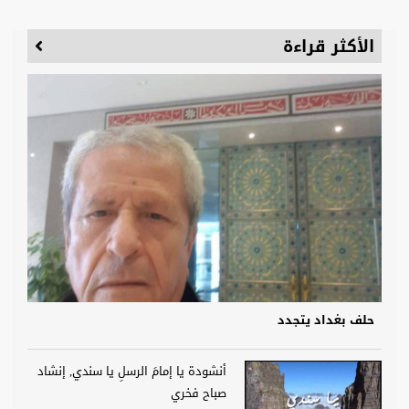
الأكثر قراءة
حلف بغداد يتجدد
أنشودة يا إمامَ الرسلِ يا سندي, إنشاد
صباح فخري