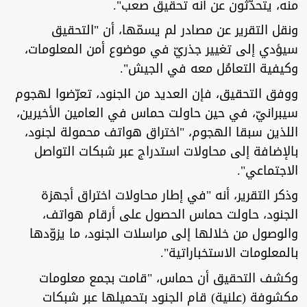
منه، يتحدّثون عن أنه تحقيق صعب".
ونقل التقرير عن مصادر لم يسمّها، أن "التحقيق
سيؤدي إلى تغيير جذريّ في موضوع أمن المعلومات،
وكيفية التعامُل معه في الجيش".
ووفق التحقيق، فإن العديد من الجنود، تعرّضوا لهجوم
سيبرانيّ، في حين حاولت حماس في العامين الأخيرين،
اللذين سبقا الهجوم، "اختراق هواتف محمولة لجنود،
بالإضافة إلى محاولات استدراج عبر شبكات التواصل
الاجتماعي".
وذكر التقرير، أنه "في إطار محاولات اختراق أجهزة
الجنود، حاولت حماس الحصول على أرقام هواتف،
والوصول من خلالها إلى مراسلات الجنود، ما يزوّدها
بالمعلومات الاستخباراتية".
وكشف التحقيق أن حماس، "قامت بجمع معلومات
مكشوفة (علنية) قام الجنود بتحميلها عبر شبكات