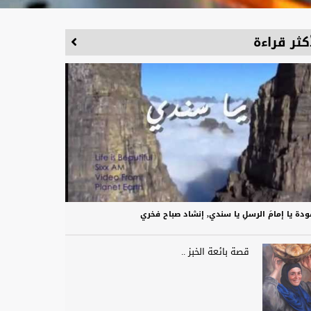
كثر قراءة
دة يا إمامَ الرسلِ يا سندي, إنشاد صباح فخري
قصة بائعة الخبز ..