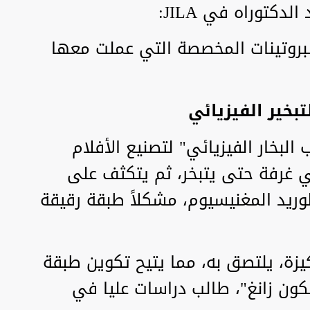
دكتوراه في JILA:
من بعض البروتينات المخصصة التي عملت معها
بخير الفيزيائي
البخار الفيزيائي" لتصنيع الأفلام
ي غرفة حتى يتبخر، ثم يتكثف على
ريد المغنيسيوم، مشكلاً طبقة رقيقة
زة، يلتصق به، مما يتيح تكوين طبقة
كون زانغ"، طالب دراسات عليا في