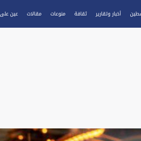
طين
أخبار وتقارير
ثقافة
منوعات
مقالات
عين علی 