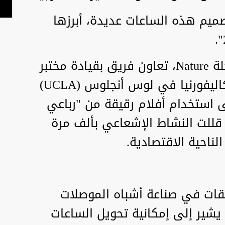
صميم هذه الساعات عديدة، أبرزها
في دراسة حديثة نُشرت في مجلة Nature، تعاون فريق بقيادة مختبر
JILA ومعهد NIST مع جامعة كاليفورنيا في لوس أنجلوس (UCLA)
 استخدام أفلام رقيقة من "رباعي
 قللت النشاط الإشعاعي بألف مرة
ناحية الاقتصادية.
يقات في صناعة أشباه الموصلات
 يشير إلى إمكانية تحويل الساعات