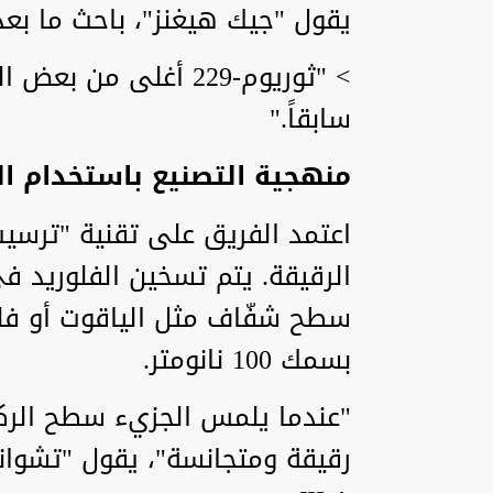
يقول "جيك هيغنز"، باحث ما بعد ال
> "ثوريوم-229 أغلى 
سابقاً."
منهجية التصنيع باستخدام الت
اعتمد الفريق على تقنية "ترسيب 
الرقيقة. يتم تسخين الفلوريد ف
سطح شفّاف مثل الياقوت أو فلو
بسمك 100 نانومتر.
"عندما يلمس الجزيء سطح الركي
رقيقة ومتجانسة"، يقول "تشوان