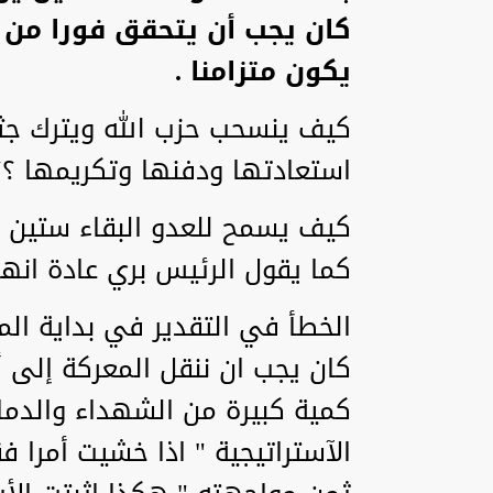
كان يجب أن يتحقق فورا من 
يكون متزامنا .
كيف ينسحب حزب الله ويترك ج
استعادتها ودفنها وتكريمها ؟؟
كيف يسمح للعدو البقاء ستين ي
كما يقول الرئيس بري عادة انه
الخطأ في التقدير في بداية ال
كان يجب ان ننقل المعركة إلى أ
كمية كبيرة من الشهداء والدمار
الآستراتيجية " اذا خشيت أمرا ف