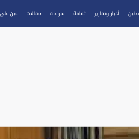
طين
أخبار وتقارير
ثقافة
منوعات
مقالات
عين علی 