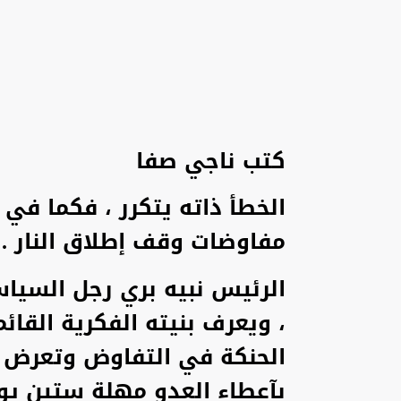
كتب ناجي صفا
الخطأ ذاته يتكرر ، فكما في 
مفاوضات وقف إطلاق النار .
الرئيس نبيه بري رجل السياس
، ويعرف بنيته الفكرية القائم
الحنكة في التفاوض وتعرض ل
بآعطاء العدو مهلة ستين يوم