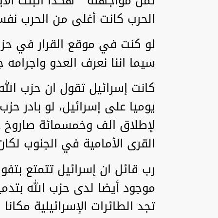
ثمن مواجهته " هكذا اثبتت الأ
الحرب كانت أغلى من الحرب نفس
لو كنت في موقع القرار في حز
سيما اننا نعرف العدو واجرامه جي
كانت إسرائيل تقول ان حزب الل
يوميا على إسرائيل، لو بادر حز
لإطلاق الف وخمسمائة صاروخ ع
القرى الأمامية في الجنوب لكان
رب قائل ان إسرائيل تتمتع بتفو
موجود أيضا لدى حزب الله بتدمي
تجد الطائرات الإسرائيلية مكانا ل