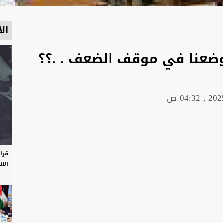
الأ
وضعنا في موقف الضعف . .؟؟
قرا
الان