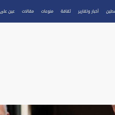
طين
أخبار وتقارير
ثقافة
منوعات
مقالات
عين علی 