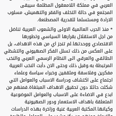
العربي في مملكة اللامعقول المظلمة سيبقى
المجتمع في حالة التخلف والفقر والتهميش، مسلوب
الارادة ومستسلما للقدرية المصطنعة.
* منذ الحرب العالمية الاولى والشعوب العربية تناضل
من اجل الاستقلال بقرارها السياسي وتطورها
الاقتصادي ووحدتها.لم تنجز اي من هذه الاهداف، بل
على العكس من ذلك تسلل الفكر الصهيوني والتشظي
الطائفي والعرقي الى النظام الرسمي العربي والنخب
المرتبطة به.وقبل ذلك وحتى الان دأبت النخب العربية
مفكرين وفلاسفة ومثقفين وخبراء سياسة وعلماء
اجتماع على اكتشاف ودراسة الاسباب والعوامل التي
شكلت حائلا دون تحقيق الاهداف المبتغاة.فمنهم من
ابدع في الاضاءة على الاسباب والعوامل الموضوعية
المتعلقة باهداف الاستعمار ودور الصهيونية
وكيانها.المكتبة العربية غنية وزاخرة بهذه الدراسات