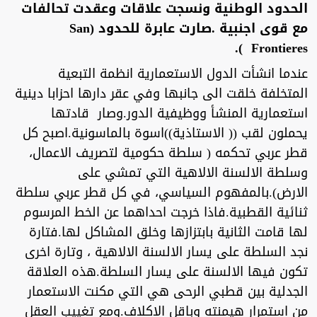
الحدود الوطنية ونسجت علاقات وعقدت تحالفات
مع قوى اجنبية .صارت عابرة للحدود (San
Frontieres ).
عندما انشأت الدول الاستعمارية انظمة التبعية
المتخلفة خلقت الى جانبها وفي عقر دارها احزابا دينية
استعمارية المنشأ ووظيفية الدور.وصار قادتها
يحملون لقب (( الاستاذية))اسوة بالماسونية.اصبح كل
قطر عربي تحكمه ( سلطة حكومية لتصريف الاعمال،
وسلطة الالسنة الالاهية التي تمشي على
الارض).بالمفهوم السياسي، في كل قطر عربي سلطة
ثنائية القطبية.فاذا خرجت احداهما عن الخط المرسوم
لها قامت الثانية بابتزازها وخلق المشاكل لها.فتارة
نجد السلطة على يسار الالسنة الالاهية ، وتارة اخرى
تكون فيها الالسنة على يسار السلطة.هذه العلاقة
الجدلية بين قطبي الرحى هي التي مكنت الاستعمار
من استمرار هيمنته وباقل الاكلاف.ومع تغييب العقل