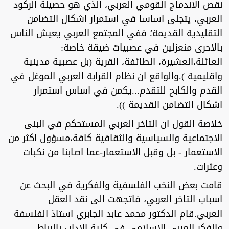
نقص الاندماج القومي العربي، الذي هو حصيلة الركود
العربي، يتجلى اساسا في استمرار اشكال التضامن
التقليدية القديمة؛ ففي المجتمع العربي يعيش الناس
بالاحرى منعزلين في عصبيات ضيقة خاصة:
العائلة،العشيرة، الطائفة، القرية (بل عصبية مدينية
واقليمية ).والواقع ان نظام القرابة العربي الموغل في
القدم والكابح للتقدم...يكمن في اساس استمرار
اشكال التضامن القديمة )).
خلاصة القول ان التاخر العربي المستحكم في البنى
الاجتماعية والسياسية والثقافية كافة،مسؤول اكثر من
الاستعمار - بل وقبل الاستعمار-عما اصابنا من نكبات
وعثرات.
قامت بعض النخب الفلسفية والفكرية في البحث عن
اسباب التاخر العربي، فاتجهت الى نقد العقل
العربي.قام الدكتور محمد عابد الجابري استاذ الفلسفة
والفكر العربي الاسلامي في كلية الاداب بالرباط