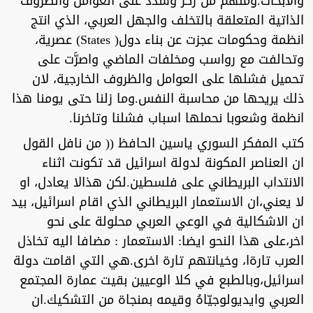
والابحاث.ومنهم من ركز وشدد على العوامل والظروف
الذاتية المتعلقة بالتخلف والجهل العربي، الذي انتج
انظمة وحكومات عجزت عن بناء دول( States) عصرية،
وتحالفت مع رواسب ومخلفات الماضي واصرَّت على
تحميل فشلها على العوامل والظروف الخارجية، لان
ذلك يريحها من محاسبة النفس.وما زلنا حتى يومنا هذا
انظمة وشعوبا نحملها اسباب فشلنا وتاخرنا.
كتب المفكر السوري ياسين الحافظ (( من نافل القول
ان العناصر المكونة لدولة اسرائيل قد تكونت اثناء
الانتداب البريطاني على فلسطين.لكن هذالا يعادل، او
لا يعني،ان الاستعمار البريطاني الذي اقام اسرائيل، بيد
ان الاشكالية في الوعي العربي محلولة على نحو
اخر،على هذا النحو ايضا: الاستعمار : مضافا اليه تخاذل
العرب تارةا، وخيانتهم تارة اخرى.هي التي اقامت دولة
اسرائيل،وبالطبع في كلا الوعيين بقيت عمارة المجتمع
العربي وايديولوجيّاهُ وقيمه بمنجاة من التشكيك.ان