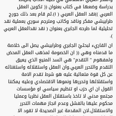
بدراسة وضعها في كتاب بعنوان (( تكوين العقل
العربي ))نقد العقل العربي ( ١).ثم قام بعد ذلك جورج
طرابيشي مفكر وناقد وكاتب ومترجم سوري بعملية نقد
تحليلية لما طرحه الجابري بعنوان ( نقد نقدالعقل العربي
).
ان القاريء لبحثيّ الجابري وطرابيشي يصل الى خلاصة
ما قدمناه وهي (( ان الخصومة لمذهب العقل المحض
ولمفهوم " التقدم" هي السد المنيع الذي يعيق
التقدم والتحرر العربي.وان العقل واستقلاله واستغنائه
عن كل قوة متعالية عليه هو شرط تقدم الامة
واستقلالها وتحررها ونموها الاقتصادي وعليه يمكننا
القول ان اي حزب او تنظيم سياسي او مؤسسات
مجتمع مدني لا تاخذ باستقلال العقل نظريا وعمليا
محكوم عليها بالفشل وعدم انجاز مهمات التحرر
والاستقلال.لان المقدمة غير الصحيحة لا تقود الا