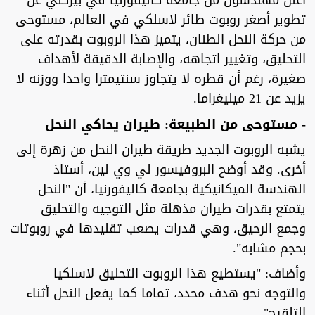
أعلن مهندسون من جامعة كاليفورنيا في بيركلي عن
تطوير أصغر روبوت طائر لاسلكي في العالم، مستوحى
من حركة النحل الطنان، يتميز هذا الروبوت بقدرته على
التحليق، وتغيير اتجاهه، والإصابة الدقيقة لأهداف
صغيرة، رغم أن قطره لا يتجاوز سنتيمترا واحدا ووزنه لا
يزيد عن 21 ميليغراما.
- مستوحى من الطبيعة: طيران يحاكي النحل
يشبه الروبوت الجديد طريقة طيران النحل من زهرة إلى
أخرى. وقد أوضح البروفيسور لي وي لين، أستاذ
الهندسة الميكانيكية بجامعة كاليفورنيا، أن "النحل
يتمتع بقدرات طيران مذهلة مثل التوجيه والتحليق
وجمع الرحيق، وهي قدرات يصعب تقليدها في روبوتات
بحجم مشابه".
وأضاف: "يستطيع هذا الروبوت التحليق لاسلكيا
والتوجه نحو هدف محدد، تماما كما يفعل النحل أثناء
التلقيح".