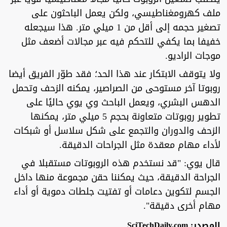
ملف كهرومغناطيسي، ولكن يعمل الباحثون على
تصغير حجمه إلى أقل من 1 ميلي متر. هذا سيجعله
خفيفا بما يكفي للتحكم فيه عبر مجالات أضعف مثل
موجات الراديو.
ولا يتوقف الابتكار عند هذا الحد؛ فقد طوّر الفريق أيضا
روبوتا آخر مستوحى من الصراصير، يمكنه الزحف وتحمل
الدهس البشري، ويعمل الباحث وي يوي حاليًا على
تطوير روبوتات متعاونة بحجم 5 ميلي متر، يمكنها
الزحف والدوران والتجمع على شكل سلاسل أو شبكات
لأداء مهام معقدة مثل الجراحات الدقيقة.
قال يوي: "قد نستخدم هذه الروبوتات مستقبلا في
الجراحة الدقيقة، حيث يمكننا حقن مجموعة منها داخل
الجسم لتكوين دعامات أو تفتيت جلطات دموية أو أداء
مهام أخرى دقيقة".
المصدر: SciTechDaily.com