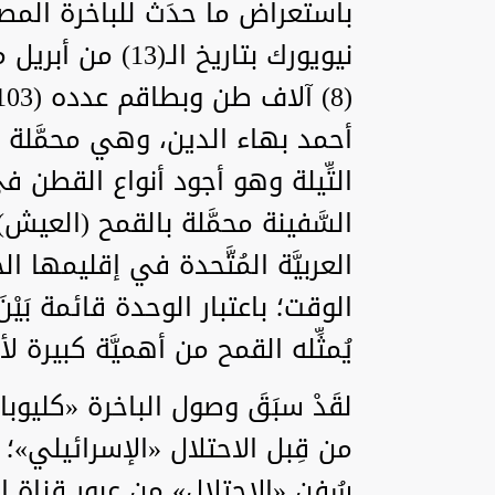
باستعراض ما حدَث للباخرة المصريّ
أحمد بهاء الدين، وهي محمَّل
التِّيلة وهو أجود أنواع القطن في
السَّفينة محمَّلة بالقمح (العيش)
العربيَّة المُتَّحدة في إقليمها
الوقت؛ باعتبار الوحدة قائمة بَيْ
يُمثِّله القمح من أهميَّة كبيرة
لقَدْ سبَقَ وصول الباخرة «كليوبا
من قِبل الاحتلال «الإسرائيلي»؛ 
سُفن «الاحتلال» من عبور قناة ا