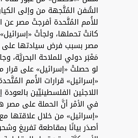
السُّفن المُتَّجهة من وإلى الكيان
للأُمم المُتَّحدة أفرجتْ مصر عن ا
كانتْ تحملها، ولجأتْ «إسرائيل
مصر بسبب فرض سيادتها على مَعْب
مَعْبَر دولي للملاحة البحريَّة، وجاء
لو حصلتْ «إسرائيل» على قرار من م
«إسرائيل» قرارات الأُمم المُتَّ
اللاجئين الفلسطينيِّين بالعودة
في الأمْر أنَّ الحملة على مصر هنا
«إسرائيل» من خلال علاقتها مع اتِّحا
أصدَر بيانًا بمقاطعة تفريغ وشحن