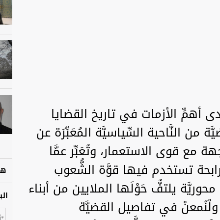
أبريل عام 1960م إحدى أهمِّ الأزمات في تاريخ القضايا
 من النَّاحية السِّياسيَّة المُعَبِّرَة عن
مع قوى الاستعمار، وتُعَبِّر عمَّا
ق رابحة تستخدم فيها قوَّة الشُّعوب
هل
محوريَّة يلتفُّ حَوْلَها الملايين من أبناء
الب
. ولْنُمعنْ في تفاصيل القضيَّة