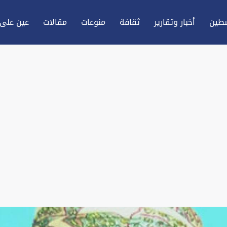
طين
أخبار وتقارير
ثقافة
منوعات
مقالات
عين علی 