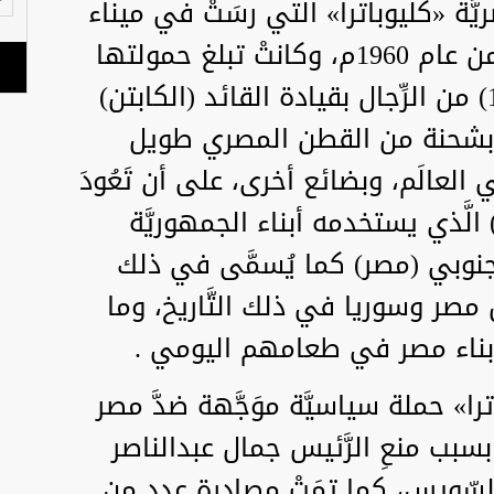
َة «كليوباترا» الَّتي رسَتْ في ميناء
نيويورك بتاريخ الـ(13) من أبريل من عام 1960م، وكانتْ تبلغ حمولتها
(8) آلاف طن وبطاقم عدده (103) من الرِّجال بقيادة القائد (الكابتن)
ة بشحنة من القطن المصري طويل
 العالَم، وبضائع أخرى، على أن تَعُودَ
 الَّذي يستخدمه أبناء الجمهوريَّة
 الجنوبي (مصر) كما يُسمَّى في ذلك
نَ مصر وسوريا في ذلك التَّاريخ، وما
 لأبناء مصر في طعامهم اليومي .
ترا» حملة سياسيَّة موَجَّهة ضدَّ مصر
بسبب منعِ الرَّئيس جمال عبدالناصر
لسّويس، كما تمَتْ مصادرة عددٍ من