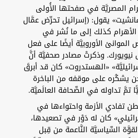
رام المصريَّة في صفحتها الأُولى
الـ(15) من أبريل 1960م «مانشيت» يقول: (إسرائيل تحرِّض عمَّال
ر الأهرام كذلك إلى ما نُشر في
ِّض الموانئ الأوروبيَّة أيضًا على فعل
ل نيويورك. وذكرتْ مصادر صحفيَّة أنَّ
رائيليَّة» «الهستدروت» كان قد أبرقَ
شَّحن يشكُره على موقفه من الباخرة
ًا تمَّ تداوله في الصِّحافة العالَميَّة.
طن تفادي الأزمة واحتواءها في
سرائيلي» كان له دَوْر في تصعيدها،
َّة السِّياسيَّة النَّاعمة من قِبل