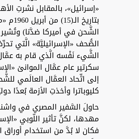
«إسرائيل»، بالمقابل نشرتِ الأه
بتاريخ 
الشَّحن في أميركا ضدَّنا) وتُشي
الصُّحف «الإسرائيليَّة» الَّتي تحر
الشَّيء نَفْسه الَّذي قام به عمَّا
سكرتير عام عمَّال الموانئ «الإس
إلى اتِّحاد العمَّال العالَمي لل
كليوباترا وأخذتِ الأزمة بُعدًا دوليّ
حاولَ السَّفير المصري في واشن
مهدها، لكنَّ تأثير اللّوبي «الإ
فكان لا بُدَّ من استخدام أوراق القو