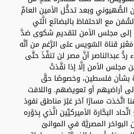
 الصُّهيوني وبعد تدخُّل الأمين العامِّ
لسُّفن مع الاحتفاظ بالبضائع الَّتي
» إلى مجلس الأمن لتقديمِ شكوى ضدَّ
َر قناة السّويس على الرَّغم من أنَّه
 ردُّ عبدالناصر أنَّ مصر لن تنفِّذَ حتَّى
جلس الأمن إلَّا إذا نفَّذتْ
حدة بشأن فلسطين، وخصوصًا حقَّ
 إلى أراضيهم أو تعويضهم. واللافت
 اتَّخذت مسارًا آخر عَبْرَ مناطق نفوذ
د البحَّارة الأميركيِّين الَّذي بِدَوْره
 البواخر المصريَّة في الموانئ