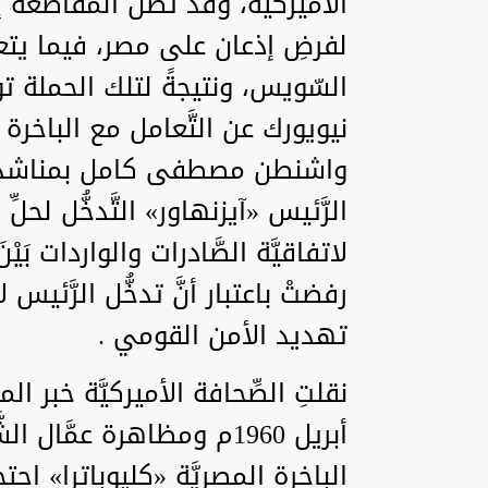
الأميركيَّة، وقد تصل المقاطعة إل
لفرضِ إذعان على مصر، فيما يتعلق
السّويس، ونتيجةً لتلك الحملة توق
نيويورك عن التَّعامل مع الباخرة
واشنطن مصطفى كامل بمناشدة وزارة
الرَّئيس «آيزنهاور» التَّدخُّل لحلِّ 
لاتفاقيَّة الصَّادرات والواردات بَيْنَ ال
رفضتْ باعتبار أنَّ تدخُّل الرَّئيس ل
تهديد الأمن القومي .
أبريل 1960م ومظاهرة عمَّ
الباخرة المصريَّة «كليوباترا» احتج