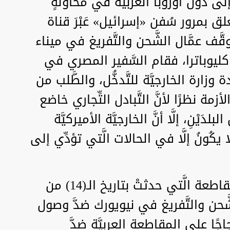
ى دوَل أوروبا الغربيَّة في محاولةٍ
 بمرور سُفن «إسرائيل» عَبْرَ قناة
َّف عمَّال الشَّحن والتَّفريغ في ميناء
 كليوباترا، فقام السَّفير المصري في
 الخارجيَّة للتَّدخُّل، والطَّلب من
الأزمة نظرًا لأنَّ التَّبادل التِّجاري خاضع
بلدَيْنِ، إلَّا أنَّ الخارجيَّة الأميركيَّة
ا يكُونُ إلَّا في الحالات الَّتي تؤدِّي إلى
نقلتِ الصِّحافة الأميركيَّة خبر المقاطعة الَّتي حدثتْ بتاريخ الـ(14) من
ال الشَّحن والتَّفريغ في نيويورك ضدَّ وصول
اجًا على المقاطعة العربيَّة ضدَّ