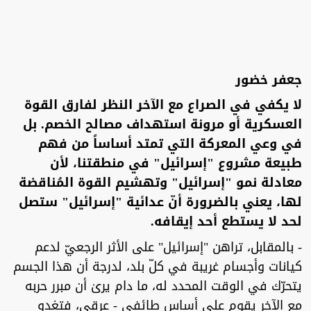
جعفر خضور
لا يكفي في الصراع مع الآخر النظر لفارق القوة
العسكرية أو مرونة استهداف مصالح الخصم. بل
في وعي المعركة التي تمتد أساساً من فهم
طبيعة مشروع "إسرائيل" في منطقتنا، لأن
معادلة نمو "إسرائيل" وتهشيم القوة المُناقضة
لها، يعني بالضرورة أنّ عدائية "إسرائيل" ستصل
لحد لا يستطع أحد إيقافه.
- بالمقابل، تراهن "إسرائيل" على الأثر الرجعيّ لدعم
كيانات وأجسام غريبة في كلّ بلد، لدرجة أن هذا الجسم
يتحرّك في الوقت المحدد له، ما دام يرىٰ أن مبرر حربه
مع الآخر يقوم على أساس طائفي - عرقي، فتغدو