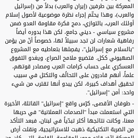
المعركة بين طرفين (إيران والعرب) بدلاً من (إسرائيل
والعرب)، وهذا يحتّم إجراء نظرة موضوعية لأصول إسلام
أولئك العرب، بالتوازي، دمج فكرة مقاومة العدو ضمن
مشروع سياسي - ديني جامع، لكن هذا بدوره أيضاً
رفاهية شعارات لن تجد سبيلاً لها، خصوصاً أنّ من يؤمن
"بالسلام مع إسرائيل"، يفصِلها بتعاطيه مع المشروع
الصهيوني ككل. فتضيع ملامح الصراع، ويغدو التفوق
العسكري على حساب كرامات العرب ومصادر قوتهم،
علماً، أنهم قادرون على التحالُف والتكتل في سبيب
تحقيق أهداف كبيرة، لكن يبدو أنها تقترب من شيء
واحد: أمن "إسرائيل".
- طوفان الأقصى، كرّس واقع "إسرائيل" القاتلة، الأخيرة
التي استعملت مبدأ "الصدمات العملانية" في حربها
معنا، وكانت نتائجها أكثر تبدّياً في لبنان، فبعد التأكد
من الضربة التكتيكية ذهبت للاستراتيجية، ونقلت أرض