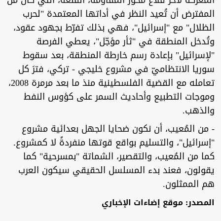
المعركة لآخر قلاع محور المقاومة، القلعة، التي كان من
المفترض أن تُعيد النظر في أداتها المعتمدة "لحرب
الظلال" مع "إسرائيل"، فهي بذلك تفرّط بجهود عقود،
وتُدخل المنطقة في "ثأر مؤجّل"، يعطي الفرصة
"لإسرائيل" بإعادة رسم خارطة المنطقة، بعد سقوط
سوريا الانتظاميّ في مشروع خليجي - تركي، فترَ كل
تعامله مع القضية الفلسطينية منذ ما بعد مرمرة 2008،
وموجات التطبيع وأحاديث السمر على كؤوس النفط
والذهب.
- من المُعيب، أن نكون ضحايا الجهل بعدائية مشروع
"إسرائيل"، والتسليم بواقع قوتها منفردةً لا كمشروع.
كما من المُعيب، والتقصير، الشماتة "بمسرحية" كما
يقولون، فعند بدء المسلسل الحقيقي سيكون العرب
هم الممثلون.
المصدر: موقع إضاءات الإخباري