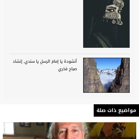
أنشودة يا إمامَ الرسلِ يا سندي, إنشاد
صباح فخري
مواضيع ذات صلة