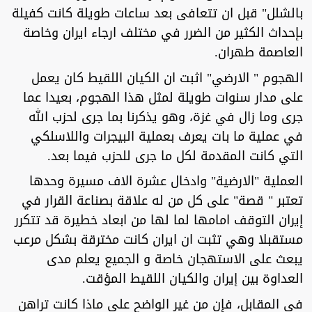
بالشلل" قبل ان تتعافى بعد ساعات طويلة كانت كفيلة
بإحداث الكثير من الضرر في مختلف ارجاء ايران وخاصة
العاصمة طهران.
الهجوم " الارضي" اثبت ان الكيان اللقيط كان يعمل
على مدار سنوات طويلة لمثل هذا الهجوم، بعيدا عما
جرى وما زال في غزة، وهو يذكرنا بما جرى لحزب الله
في عملية ما بات يعرف بعملية البيجرات واللاسلكي
التي كانت المقدمة لكل ما جرى للحزب فيما بعد.
العملية "الارضية" وادخال عشرة الاف مسيرة وحدها
تعتبر " قصة" على كل من له علاقة بصناعة القرار في
إيران التوقف امامها لما لها من ابعاد خطيرة قد تتكرر
مستقبلا وهي تثبت ان ايران كانت مخترقة بشكل مرعب
يبعث على الاستهجان خاصة و الجميع يعلم مدى
العداوة بين إيران والكيان اللقيط المؤقت.
في المقابل، فإن من غير الواضح على ماذا كانت تراهن