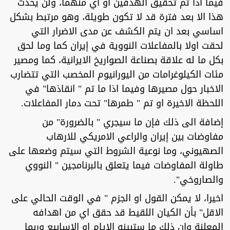
فيما اذا تم تحقيق الهدفين او اي منهما، ولن يحدث
هذا الا بعد فترة قد لا تكون طويلة، وهو مرتبط بشكل
اساسي بعد ان يتم الكشف عن مدى الاضرار التي
لحقت اولا بالمفاعلات النووية في إيران كما وما لحق
بكل ما له علاقة بصناعة الصواريخ الايرانية، كما ومصير
مئات الكيلوغرامات من اليورانيوم المخصب التي تتضارب
الاخبار حول مصيرها وفيما اذا ما تم " انقاذها" في
اللحظة الاخيرة او تم " طمرها" تحت دمار المفاعلات.
إضافة الى ذلك فإن ما سيجري " بالضرورة" من
مفاوضات بين إيران والراعي الامريكي للارهاب
الصهيوني، وما نوعية الشروط التي سيتم وضعها على
طاولة المفاوضات فيما يتعلق بالبرنامجين " النووي
والصاروخي".
اخيرا، لا يمكن القول او الجزم " في الوقت الحالي على
الاقل" بأن الكيان اللقيط قد حقق اي من اهدافه
المعلنة وان ذلك ما ستبينه الايام او الاسابيع وربما