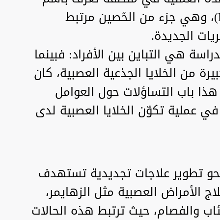
التلفيف المسنن (Dentate Gyrus)، وهي جزء من الحُصين مرتبط
ريات الجديدة.
راسة هي التباين بين الأفراد: فبينما
رة من الخلايا الجذعية العصبية، كان
 هذا باب التساؤلات حول العوامل
ر في عملية تكوّن الخلايا العصبية لدى
نحو تطوير علاجات تجديدية تستهدف
لاج الأمراض العصبية مثل الزهايمر،
ئاب والفصام، حيث ترتبط هذه الحالات