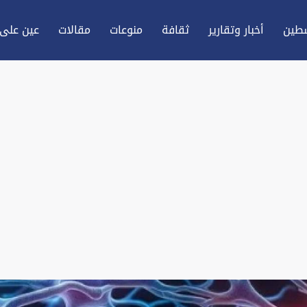
طين
أخبار وتقارير
ثقافة
منوعات
مقالات
عين علی 