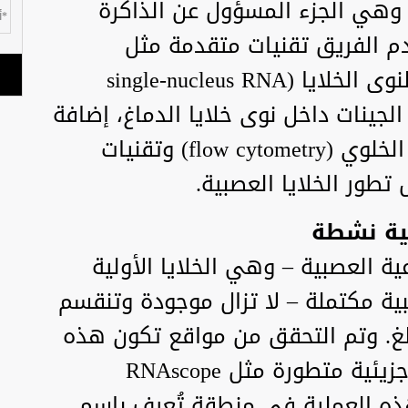
قة الحُصين (Hippocampus)، وهي الجزء المسؤول عن الذاكرة
دم الفريق تقنيات متقدمة مثل
تسلسل الحمض النووي الريبي لنوى الخلايا (single-nucleus RNA
نشاط الجينات داخل نوى خلايا الدماغ، إضافة
إلى التحليل الخلوي عبر التدفق الخلوي (flow cytometry) وتقنيات
تطور الخلايا العصبية.
بية نشطة
ية العصبية – وهي الخلايا الأولية
بية مكتملة – لا تزال موجودة وتنقسم
الغ. وتم التحقق من مواقع تكون هذه
الخلايا باستخدام تقنيات تصوير جزيئية متطورة مثل RNAscope
وث هذه العملية في منطقة تُعرف باسم