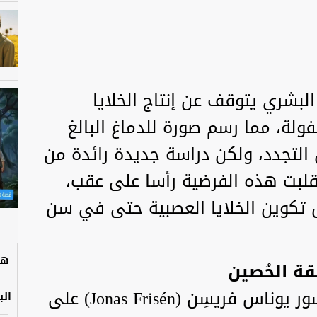
البشري يتوقف عن إنتاج الخلايا
فولة، مما رسم صورة للدماغ البالغ
 التجدد، ولكن دراسة جديدة رائدة من
لبت هذه الفرضية رأسا على عقب،
 تكوين الخلايا العصبية حتى في سن
هل
قة الحُصين
ركّز فريق البحث بقيادة البروفيسور يوناس فريسِن (Jonas Frisén) على
الب