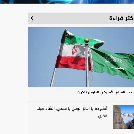
كثر قراءة
حية الفيلم الأميركي الطويل تتكرر!
أنشودة يا إمامَ الرسلِ يا سندي, إنشاد صباح
فخري