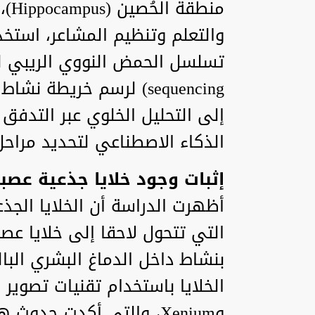
منط
والتعلم وتنظيم المشاعر، استخ
sequencing) لرسم خريطة 
الذكاء الاصطناعي لتحديد مراحل 
إثبات وجود خلايا جذعية عص
أظهرت الدراسة أن الخلايا الجذع
التي تتحول لاحقا إلى خلايا عص
بنشاط داخل الدماغ البشري الب
وXenium، والتي أكدت حد