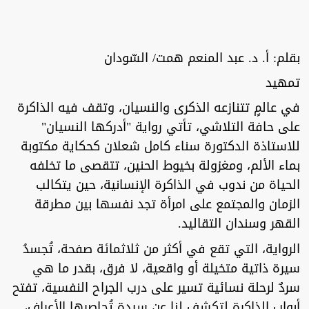
بقلم: أ. د. عبد المنعم همت/ السّودان
تمهيد
في عالمٍ تتنازعه الذكرى والنسيان، وتقف فيه الذاكرة
على حافة التلاشي، تأتي رواية "أدركها النسيان"
للاستاذة الدكتورة سناء كامل شعلان كحكاية مكتوبة
بماء الألم، ومغزولة بخيوط الحنين، تتقصى ما تخلفه
الحياة من ندوب في الذاكرة الإنسانية، حين يتكالب
الزمان والمجتمع على امرأة تجد نفسها بين مطرقة
القهر وسندان التقاليد.
الرواية، التي تقع في أكثر من ثلاثمائة صفحة، تُجسدُ
سيرة ذاتية متخيلة أو واقعية، لا فرق، بقدر ما هي
سردٌ لرحلة نسائية تسير على درب الجراح النفسية، تفتح
أبواب الذاكرة لتكشف لنا عن سيدة تُحاصرها الأعراف،