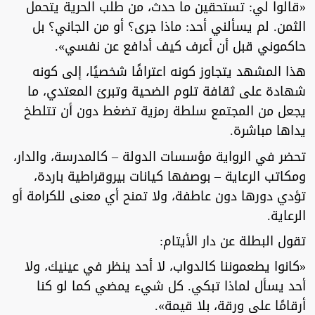
«قالوا لي: تستحقين ما حدث، من طلب الحرية يتحمل
الثمن. لم يسألني أحد: ماذا جرى؟ أو من الجاني؟ بل
حاكموني قبل أن أعرف كيف أدافع عن نفسي».
هذا المشهد يتجاوز كونه اعترافًا شخصيًا، إلى كونه
شهادة على ثقافة تلوم الضحية وتبرئ المعتدي، ما
يجعل من المجتمع سلطة رمزية تضغط دون أن تتلطخ
يداها مباشرة.
تحضر في الرواية مؤسسات الدولة – كالمدرسة، والدار،
ومكاتب الرعاية – بوصفها كيانات بيروقراطية باردة،
تؤدي دورها دون عاطفة، ولا تمنح أي معنى للكرامة أو
الرعاية.
تقول البطلة عن دار الأيتام:
«كانوا يطعموننا كالدواب، لا أحد ينظر في عينيك، ولا
أحد يسأل لماذا تبكي. كل شيء يمضي كما لو كنا
أرقامًا على ورقة، بلا قيمة».