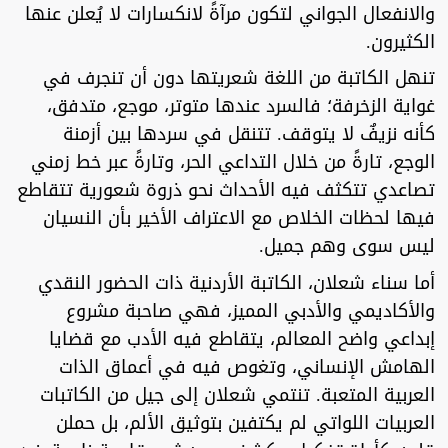
والانفعال الجواني لتكون مرآةً لانكسارات لا يُعلن عنها
الكثيرون.
تنهل الكاتبة من اللغة شعريتها دون أن تنجرف في
غواية الزخرفة؛ فالسرد عندها متوتر، موجع، متدفق،
كأنه نزيفٌ لا يتوقف. تتنقل في سردها بين أزمنة
الوجع، تارةً من خلال التداعي الحر، وتارةً عبر خط زمني
تصاعدي تتكثف فيه الأحداث نحو ذروة شعورية تتقاطع
فيها لحظات الخلاص مع الاعتراف الأخير بأن النسيان
ليس سوى وهم جميل.
أما سناء شعلان، الكاتبة الأردنية ذات الحضور النقدي
والأكاديمي والأدبي المميز، فهي صاحبة مشروع
إبداعي واضح المعالم، يتقاطع فيه الأدب مع قضايا
الهامش الإنساني، وتغوص فيه في أعماق الذات
العربية المتعبة. تنتمي شعلان إلى جيل من الكاتبات
العربيات اللواتي لم يكتفين بتوثيق الألم، بل حملن