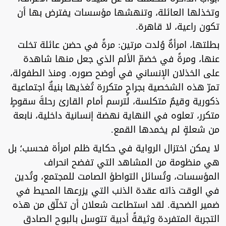
وتخذلها العائلة، وتنهشها مؤسسات يفترض بها أن
تكون راعية، لا قاهرة.
بطلتها، امرأةٌ وُلدت مرتين: مرةً في حضن عائلة تخلت
عنها، ومرةً في خضمّ الألم الذي جعل منها شاهدة
على الخذلان الإنساني في أوضح صوره. ومنذ الطفولة،
تمرّ هذه الشخصية بجراحٍ متكررة تُغذيها بنيةٌ اجتماعية
ذكورية وقيمٌ متكلسة، لترسم أمام القارئ رحلةَ سقوطٍ
متكرر، تعلوه في النهاية نهضة إنسانية داخلية، نابعة
من شعلةٍ لم يخمدها القمع.
لا يمكن اختزال الرواية في حكاية ظلم امرأة فحسب؛ بل
هي منظومة من المشاهد التي تفضح انحراف
المؤسسات، وتُسائل التواطؤ الصامت للمجتمع، وتُدين
في الوقت ذاته عقدة الذنب التي يزرعها المحيط في
ضمير الضحية. لقد استطاعت شعلان أن تخلّق من هذه
التجربة المتفردة وثيقةً أدبية تتوسل بالبوح الصادق