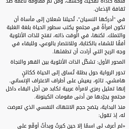
قلمه كأداة تفكيك وكشف، ومن ثم مقاومة ناعمة ضد
ثقافة الإذعان.
في "أدركها النسيان"، تُحيلنا شعلان إلى مأساة أن
تكون امرأةً في مجتمعٍ يكتب سطور الحياة بلغة الغلبة
والتملك. لكنها، في الوقت ذاته، تفتح للذات الأنثوية
أفقًا للشفاء بالكتابة، وللانتصار بالوعي، وللبقاء في
وجه الريح التي أرادت أن تطفئها.
المحور الأول: تشكّل الذات الأنثوية بين القهر والنجاة
تدور الرواية حول بطلة تُساق إلى الحياة ككائنٍ
هامشي، تائهٍ، يعيش على أطراف الاعتراف الإنساني.
إنها تمثيل رمزي لامرأة عربية تكابد من أجل البقاء داخل
مجتمعٍ يجرّدها من أدنى مقومات الكينونة.
منذ البداية، يتضح حجم الانتهاك النفسي الذي تعرضت
له، إذ تقول:
«لم أعرف لي اسمًا إلا حين كبرتُ وبدأتُ أوقّع على