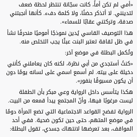
«أمي لم تكن أماً، كانت سجّانة تنتظر لحظة ضعف
لتدينني. لا أتذكر حضنًا، ولا كلمة دفء. كأنها أنجبتني
صدفة، وتركتني عقابًا للسماء».
هذا التوصيف القاسي يُدين نموذجًا أموميًا منحرفًا نشأ
في ظل ثقافة تعتبر البنت عبئًا يجب التخلص منه.
وتُكمل البطلة في موضع آخر:
«كنتُ أستجدي من أبي نظرة، لكنه كان يعاملني كأنني
دخيلة على بيته. لم أسمع اسمي على لسانه يومًا دون
أن يكون مسبوقًا بنفور».
هكذا يتأسس داخل الرواية وعي مبكر بأن الطفلة
ليست مرغوبًا فيها، وأنّ المجتمع يبدأ قمعه من البيت.
الرواية تفضح القواعد الاجتماعية التي تضع المرأة دومًا
في موضع المتهم، حتى حين تكون ضحية. ففي أحد
المواقف، بعد تعرضها لانتهاك جسدي، تقول البطلة: