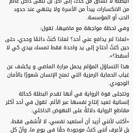
البطلة لا تُساق من حدث إلى آخر، بل تُلقى داخل عالم
من الانكسارات يبدأ من الأسرة ولا ينتهي عند حدود
الحب أو المؤسسة.
وفي لحظة مواجهة مع ماضيها، تقول:
«لماذا لم يدافع عني أحد؟ لماذا كنتُ دائمًا وحدي، حتى
حين كنتُ أحتاج إلى يد واحدة فقط تمسك بيدي كي لا
أسقط؟».
هذا التساؤل المؤلم يحمل مرارة الماضي و يكشف عن
غياب الحماية الرمزية التي تمنح الإنسان شعورًا بالأمان
الوجودي.
وتتجلى قوة الرواية في أنها تقدم البطلة كحالة
إنسانية تعيد إنتاج نفسها عبر الألم. تقول في أحد أكثر
مقاطع الرواية دلالةً على النهوض الداخلي:
«أكتب لأنني أريد أن أستعيد نفسي، لا لأُشفى فقط،
بل لأعرف أنني كنتُ موجودة حقًا في يومٍ ما، وأنّ كل