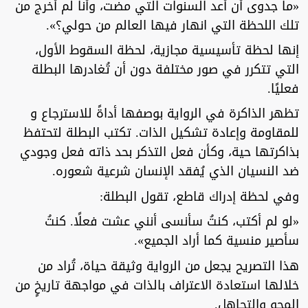
«ما جدوى أن أعد السنوات التي مضت، وأنا لم أخرج من
تلك اللحظة التي انهار فيها العالم من حولي؟».
إنها لحظة تأسيسية مجازية، لحظة السقوط الأول،
التي تتكرر في صور مختلفة دون أن تُغادرها البطلة
فعليًا.
تظهر الذاكرة في الرواية بوصفها أداةً للاسترجاع و
للمقاومة وإعادة تشكيل الذات. تكتب البطلة لتحتفظ
بذاكرتها حية، وكأن فعل التذكر بحد ذاته فعل وجودي
ضد النسيان الذي يُفقد الإنسان شرعية شعوره.
وفي لحظة إدراك قاطع، تقول البطلة:
«لو لم أكتب، كنتُ سأنسى أنني عشت فعلًا. كنتُ
سأصير منسية كما أراد الجميع».
هذا التصريح يجعل من الرواية وثيقة حياة، تُراد من
خلالها استعادة الاعتراف بالذات في مواجهة تاريخٍ من
المحو والتجاهل.