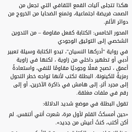
هكذا تتجلى آليات القمع الثقافي التي تجعل من
الصمت فريضة اجتماعية، وتمنع الضحايا من الخروج من
دوائر الألم.
المحور الخامس: الكتابة كفعل مقاومة – من التدوين
الشخصي إلى التوثيق الوجودي
في رواية "أدركها النسيان"، تبدو الكتابة وسيلة تعبير
أدبي أو تطهير داخلي من زاوية ، لكنها في زاوية
أعمق ، تصبح فعلًا وجوديًا مقاومًا للنفي، واستعادةً
رمزيةً للكينونة. البطلة تكتب لأنها تواجه خطر التحول
إلى مجرد أثر، إلى هامش في ذاكرة الآخرين، أو إلى
رقم في ملفات مغلقة.
تقول البطلة في موضع شديد الدلالة:
«حين أمسكتُ القلم لأول مرة، شعرت أنني أتنفس. لم
أكن أكتب، كنتُ أعيش من جديد».