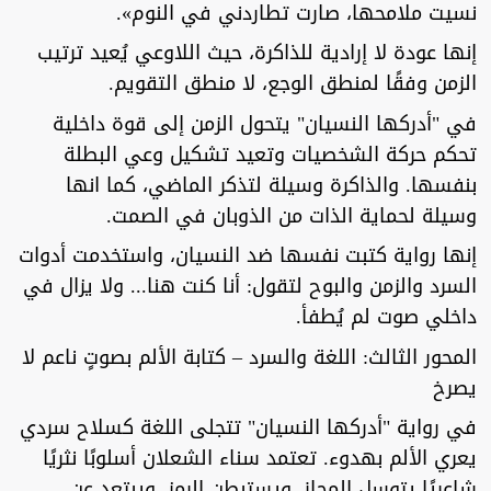
نسيت ملامحها، صارت تطاردني في النوم».
إنها عودة لا إرادية للذاكرة، حيث اللاوعي يُعيد ترتيب
الزمن وفقًا لمنطق الوجع، لا منطق التقويم.
في "أدركها النسيان" يتحول الزمن إلى قوة داخلية
تحكم حركة الشخصيات وتعيد تشكيل وعي البطلة
بنفسها. والذاكرة وسيلة لتذكر الماضي، كما انها
وسيلة لحماية الذات من الذوبان في الصمت.
إنها رواية كتبت نفسها ضد النسيان، واستخدمت أدوات
السرد والزمن والبوح لتقول: أنا كنت هنا... ولا يزال في
داخلي صوت لم يُطفأ.
المحور الثالث: اللغة والسرد – كتابة الألم بصوتٍ ناعم لا
يصرخ
في رواية "أدركها النسيان" تتجلى اللغة كسلاح سردي
يعري الألم بهدوء. تعتمد سناء الشعلان أسلوبًا نثريًا
شاعريًا يتوسل المجاز، ويستبطن الرمز، ويبتعد عن