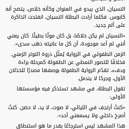
النسيان، الذي يبدو في العنوان وكأنه خلاص، يتضح أنه
كابوس. فكلما أرادت البطلة النسيان، انفتحت الذاكرة
على ألم جديد.
«النسيان لم يكن خلاصًا، بل كان موتًا بطيئًا. كان يعني
أنني لم أعد موجودة، أن كل ما عانيته ذهب سدى».
الزمن الطفولي في الرواية يُمثّل ذروة التوتر الزمني.
فخلافًا للتصور النمطي عن الطفولة كمرحلة براءة
ودفء، تقدّم الرواية الطفولة بوصفها مصدرًا للخذلان
الأول، وجرحًا لا يندمل.
تقول البطلة، في مشهد تستذكر فيه مؤسستها
الأولى:
«كنتُ أرتجف في الليالي، لا صوت، لا يد، لا حضن. كنتُ
أصرخ داخلي ولا يسمعني أحد».
هذا المشهد ليس استرجاعًا بقدر ما هو استنطاق