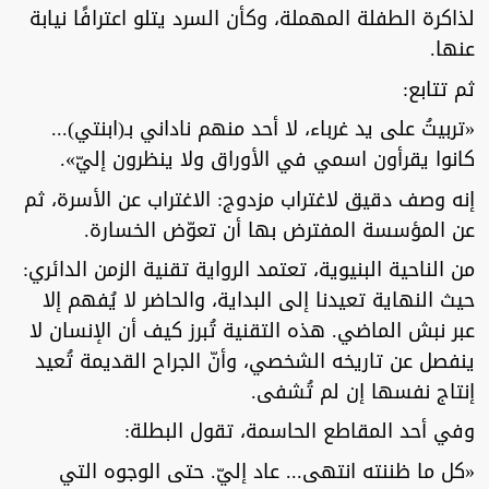
لذاكرة الطفلة المهملة، وكأن السرد يتلو اعترافًا نيابة
عنها.
ثم تتابع:
«تربيتُ على يد غرباء، لا أحد منهم ناداني بـ(ابنتي)...
كانوا يقرأون اسمي في الأوراق ولا ينظرون إليّ».
إنه وصف دقيق لاغتراب مزدوج: الاغتراب عن الأسرة، ثم
عن المؤسسة المفترض بها أن تعوّض الخسارة.
من الناحية البنيوية، تعتمد الرواية تقنية الزمن الدائري:
حيث النهاية تعيدنا إلى البداية، والحاضر لا يُفهم إلا
عبر نبش الماضي. هذه التقنية تُبرز كيف أن الإنسان لا
ينفصل عن تاريخه الشخصي، وأنّ الجراح القديمة تُعيد
إنتاج نفسها إن لم تُشفى.
وفي أحد المقاطع الحاسمة، تقول البطلة:
«كل ما ظننته انتهى... عاد إليّ. حتى الوجوه التي