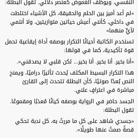
النفسي، ويوظف الغموض كعنصر دلالي. تقول البطلة:
«لم أعد أميز بين الحلم والحقيقة، كل الأشياء اختلطت
في داخلي، كأنني أعيش حياتين متوازيتين، ولا أنتمي
لأيٍّ منهما»
تستخدم الكاتبة أحيانًا التكرار بوصفه أداة إيقاعية تحمل
قوة تأكيدية، كما في قولها:
«أنا بخير. أنا بخير. أنا بخير... لكن قلبي لا يصدقني».
هذا التكرار البسيط المكثف يُحدث تأثيرًا دراميًا، ويمنح
النص بُعدًا صوتيًا، كأن البطلة تتحدث إلى القارئ
مباشرة في اعترافٍ علني.
الجسد حاضر في الرواية بوصفه كيانًا مُعذبًا ومقموعًا.
تقول البطلة:
«جسدي شاهد على كل ما مررتُ به، كل ندبة تحكي
قصةً صمتُ عنها طويلًا».