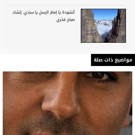
أنشودة يا إمامَ الرسلِ يا سندي, إنشاد
صباح فخري
مواضيع ذات صلة