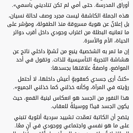
أوراق المدرسة. حتى أمي لم تكن تناديني باسمي».
هذه الجملة الكاشفة ليست مجرد وصف لحالة نسيان،
بل إعلانٌ عن هوية مسروقة منذ الطفولة، ومؤشر على
ما تعانيه البطلة من اغتراب وجودي داخل أقرب دوائر
الحياة، الأم والأسرة.
إن ما تمر به الشخصية ينبع من تَشظٍ داخلي ناتج عن
هشاشة التجربة التأسيسية للذات. وتقول في أحد
المواضع، واصفةً علاقتها بجسدها:
«كنتُ أرى جسدي كعقوبةٍ أعيش داخلها، لا أحتمل
رؤيته في المرآة، وكأنه خذلني كما خذلني الجميع».
هذا النفور من الجسد هو انعكاس لبنية القمع، حيث
يكون الجسد قيدًا ووسيلةً للعقاب.
يتضح أن الكاتبة تعمّدت تشييد سردية أنثوية تنبني
على ما هو نفسي واجتماعي ووجودي في آنٍ معًا.