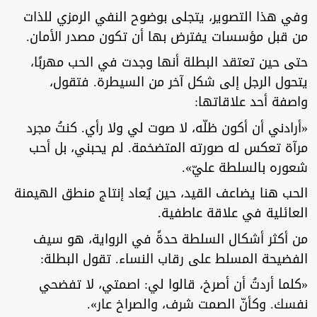
وفي هذا التصوير، يتجلى بوضوح النفي الرمزي للذات
من قبل مؤسسات يفترض بها أن تكون مصدر الأمان.
حتى حين تعتقد البطلة أنها وجدت في الحب مهربًا،
يتحول الرجل إلى شكل آخر من السيطرة. فتقول،
واصفة أحد علاقاتها:
«أرادني أن أكون ظلّه، لا صوت لي ولا رأي. كنتُ مجرد
مرآة تعكس له صورته المتضخمة. لم يحبني، بل أحب
شعوره بالسلطة عليّ».
الحب هنا يضاعف القيد، حين يُعاد إنتاج منطق الهيمنة
العائلية في علاقة عاطفية.
من أكثر أشكال السلطة حدةً في الرواية، هو سيف
الفضيحة المسلط على رقاب النساء. تقول البطلة:
«كلما أردتُ أن أصرخ، قالوا لي: اصمتي، لا تفضحي
نفسك. وكأنّ الصمت شرف، والصراخ عار».