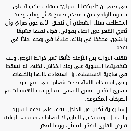
في ظني أن "أدركها النسيان" شهادة مكتوبة على
قسوة الواقع حين يصطدم بجسدٍ هشّ وقلبٍ وحيد.
استطاعت سناء الشعلان أن تُنطق الألم دون صراخ، وأن
تُعري القهر دون ادعاء بطولي، فجاء نصها مشبعًا
بالشجن، محكمًا في بنائه، صادقًا في بوحه، حادًّا في
نقده.
تنقلت الرواية بين الأزمنة كأنها تعبر خرائط الوجع، وبنت
شخصيتها النسوية على رماد الخذلان، لكنها لم تسقط
في هاوية الاستسلام، بل استعادت ذاتها بالكلمات.
وفي استخدام اللغة، نجحت شعلان في صنع سرد
شعريّ النَفَس، عميق المعنى، تتجاور فيه الهمسات مع
الصرخات المكتومة.
إنها رواية تُكتب من الداخل، تقف على تخوم السيرة
والتخييل، وتستدعي القارئ لا ليتعاطف فحسب، الرواية
تحرض القارئ ليفكر، ليسأل، وربما ليغيّر.