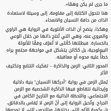
ما جرى لم يكن وهمًا».
هنا تتحول الكتابة إلى مقاومة، إلى وسيلة لاستعادة
الذات من حافة النسيان والانمحاء.
وهكذا، يتضح أن الذات الأنثوية في الرواية هي الراوي
والمروي عنه، وهي التي تُنتج ذاتها من خلال الوعي
بالخسارة. فبطلتها كأنثى لا تُعرّف وفقًا للأنوثة
البيولوجية، بل ككائن يتشكل في مواجهة مجتمعٍ يراه
خطأً عليه محوه أو معاقبته.
المحور الثاني: الزمن والذاكرة – تفكيك التتابع وتكثيف
الأثر
يُمثل الزمن في رواية "أدركها النسيان" بنية دلالية
وإيحائية تتقاطع فيها الذاكرة الشخصية مع الزمن
الاجتماعي، واللحظة الذاتية مع التاريخ الكامن في
الجراح. وتُحيل الرواية إلى أنّ الزمن لا يُقاس بالدقائق،
بل بكمية الألم التي يختزنها، وبالندوب التي لا تمحوها