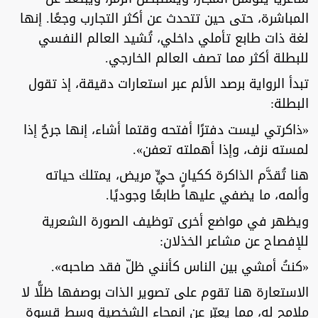
المباشرة، حتى حين تتحدث عن أكثر التجارب وجعًا. إنها
لغة ذات طابع تأملي داخلي، تُشيد العالم النفسي
للبطلة أكثر مما تصف العالم الخارجي.
تبدأ الرواية برصد الألم عبر استعارات دقيقة، إذ تقول
البطلة:
«ذاكرتي ليست دفترًا أفتحه وقتما أشاء، إنها جرحٌ إذا
لمسته نزف، وإذا أهملته تعفن».
هنا تُقدَّم الذاكرة ككيانٍ حيٍّ مريض، يمتلك حياته
وألمه، ما يضفي عليها طابعًا وجوديًا.
ويظهر في مواضع أخرى توظيف الصورة الشعرية
للإفصاح عن مشاعر الخذلان:
«كنتُ أمشي بين الناس كأنني ظلّ فقد صاحبه».
الاستعارة هنا تقوم على تصوير الذات بوصفها ظلًّا لا
ملامح له، مما يعبّر عن انمحاء الشخصية وسط قسوة