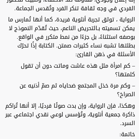
الفردي في وجه ثقافة تنكر الفرد وتُقدس الجماعة.
الرواية ، توثق تجربة أنثوية فريدة، كما أنها تُمارس ما
يمكن تسميته بـالتحريض الناعم، حيث تُقدّم النموذج لا
بوصفه استثناءً، بل جزءًا من نمط متكرر في الواقع.
بطلتها تشبه نساء كثيرات صمتن. الكتابة إذًا تحرّك
الأسئلة في ذهن القارئ:
– كم امرأة مثل هذه عاشت وماتت دون أن تقول
كلمتها؟
– وكم مرة خذل المجتمع ضحاياه ثم صمّ أذنيه عن
الصراخ؟
وهكذا، فإن الرواية، وإن بدت صوتًا فرديًا، إلا أنها تُراكم
ذاكرة جمعية أنثوية، وتُؤسس لوعي نقدي اجتماعي عبر
السرد.
خاتمة: