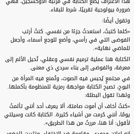
هذا الاعتراف يضع الكتابة في مرتبة الأوكسجين، فهي
ضرورة بيولوجية تقريبًا، شرط للبقاء.
وتقول أيضًا:
«كلما كتبتُ، استعدتُ جزءًا من نفسي. كنتُ أرتب
الفوضى التي في رأسي، وأضع للوجع أسماء، وأجعل
للماضي نهاية».
الكتابة هنا عملية ترميم نفسي وعقلي، تُحيل الألم إلى
معرفة، والفوضى إلى بناء سردي ذي معنى.
في مجتمعٍ يُحبس فيه الصوت، وتُمنع فيه المرأة من
البوح، تصبح الكتابة مواجهة رمزية للمنظومة بأكملها.
ولهذا تقول البطلة:
«كنتُ أخاف أن أموت صامتة، ألا يعرف أحد أنني تألمتُ
يومًا، أنني حُرمت من أشياء كثيرة. الكتابة كانت وسيلتي
لأقول: أنا هنا، مررتُ من هذا الطريق».
إنه إعلان وجودي، مقاومة ضد الاختفاء، وتثبيت للحضور