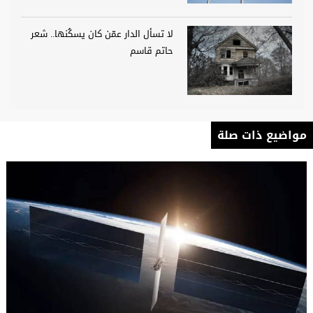
لا تسأل الدار عمّن كان يسكُنها.. شعر
حاتم قاسم
مواضيع ذات صلة