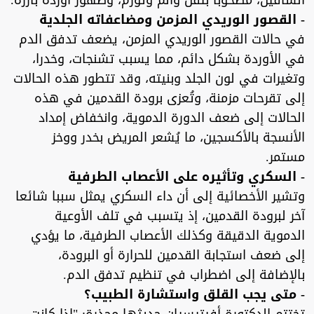
الساقين، مصحوبا بثقل وألم وتورم، وظهور أوردة بارزة.
- القصور الوريدي المزمن ومضاعفاته الجلدية
في حالات القصور الوريدي المزمن، يضعف تدفق الدم
في الأوردة بشكل دائم، مما يسبب تشنجات، وخدرا،
وتغيرات في لون الجلد وبنيته، وقد تتطور هذه الحالات
إلى تقرحات مزمنة، وتُعزى برودة القدمين في هذه
الحالات إلى ضعف الدورة الدموية، وانخفاض إمداد
الأنسجة بالأكسجين، ما يُشعر المريض بخدر ووخز
مستمر.
- السكري وتأثيره على الأعصاب الطرفية
وتشير الأخصائية إلى أن داء السكري يمثل سببا شائعا
آخر لبرودة القدمين، إذ يتسبب في تلف الأوعية
الدموية الدقيقة وكذلك الأعصاب الطرفية، ما يؤدي
إلى ضعف استجابة القدمين للحرارة أو البرودة،
بالإضافة إلى اضطراب في تنظيم تدفق الدم.
- متى يجب القلق واستشارة الطبيب؟