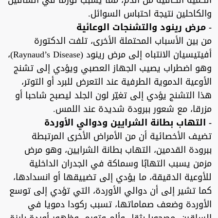
الكمية الكافية من الدم، مما يسبب تورما في الساقين
والكاحلين نتيجة احتباس السوائل.
- مرض رينود والتشنجات الوعائية
من بين الأسباب المحتملة الأخرى، تلفت الدكتورة
أفيتيسيان الانتباه إلى مرض رينود (Raynaud’s Disease)،
وهو اضطراب يصيب الجهاز العصبي ويؤدي إلى تشنج
الأوعية الدموية الطرفية عند التعرض للبرد أو التوتر،
هذا التشنج يؤدي إلى تغيّر لون الجلد ليصبح شاحبا أو
مزرقا، مع شعور ببرودة شديدة عند اللمس.
- التهاب بطانة الشرايين ودوالي الأوردة
تضيف الأخصائية أن من الأمراض الأخرى المرتبطة
ببرودة القدمين، التهاب بطانة الشرايين، وهو مرض
مزمن يسبب التهابًا وسماكة في الجدران الداخلية
للأوعية الدقيقة، ما يؤدي إلى تضييقها أو انسدادها،
كما تشير إلى أن دوالي الأوردة، التي تؤدي إلى توسع
الأوردة وضعف صماماتها، تسبب ركودا دمويا في