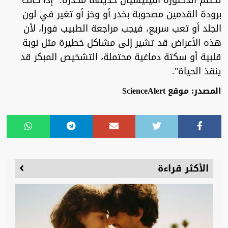
تختتم الدكتورة أفيتيسيان حديثها محذرة: "إذا كانت
برودة القدمين مصحوبة بخدر أو وخز أو تغير في لون
الجلد أو تعب سريع، فيجب مراجعة الطبيب فورا، لأن
هذه الأعراض قد تشير إلى مشاكل خطيرة مثل نوبة
قلبية أو سكتة دماغية محتملة، التشخيص المبكر قد
ينقذ الحياة".
المصدر: موقع ScienceAlert
الأكثر قراءة