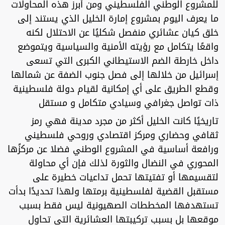
للمشروع الوطني الفلسطيني ومن أبرز هذه المحاولات
ما يعرف اليوم بمشروع إمارة الخليل الذي يستند إلى
خلق كيان عشائري منفصل شكليًا عن الاحتلال لكنه
واقعًا يتكامل مع رؤيته الأمنية والسياسية ويتموضع
داخل خارطة الضم الاستيطاني الكبرى التي تسعى
إسرائيل من خلالها إلى فصل جنوب الضفة عن شمالها
وقطع الطريق على أي إمكانية لقيام دولة فلسطينية
ذات تواصل جغرافي وسيادي متكامل و مستقل
تاريخيًا كانت الخليل أكثر من مجرد مدينة فهي رمز
ثقافي وحضاري ومركز اقتصادي وروحي فلسطيني
ورافعة أساسية في المشروع الوطني فضلا عن مركزًها
المحوري في النضال والثورة لذلك فإن أي محاولة
لتقسيمها أو تفتيتها تحمل تداعيات خطيرة على
مستقبل القضية لفلسطينية برمتها ولهذا تحديدًا بدأت
تستهدفها المخططات الصهيونية ليس فقط بسبب
موقعها بل بسبب تركيبتها العشائرية التي تحاول