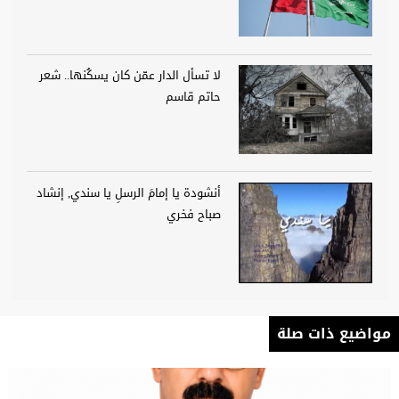
لا تسأل الدار عمّن كان يسكُنها.. شعر
حاتم قاسم
أنشودة يا إمامَ الرسلِ يا سندي, إنشاد
صباح فخري
مواضيع ذات صلة