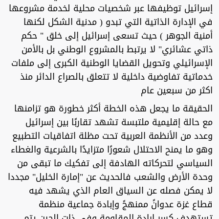
إسرائيل توظيفها عبر شخصيات محلية لخدمة مشروعها
في الإدارة الذاتية التي تبدو ( مدنية الشكل لكنها
أمنية الجوهر ) حيث تسعى إسرائيل إلى خلق " حكم
ذاتي عشائري" لا يرتبط بالمشروع الوطني بل بالأمن
الإسرائيلي وتحويل القضايا الوطنية الكبرى إلى ملفات
خدماتية تفاوضية داخلية لا تتعلق بالصراع الدائر منذ
اكثر من سبعين عام
الحقيقة ما يجعل هذه الخطة أكثر خطورة هو تزامنها
مع حالة إقليمية ملتبسة تشهد تقاربًا بين إسرائيل
وعدد من الأنظمة العربية تحت مظلة اتفاقيات التطبيع
وهو ما يمنح الاحتلال شعورًا متزايدًا بالشرعية والغطاء
السياسي لتحركاته الهادفة إلى تفكيك ما تبقى من
وحدة الأرض والشعب فالحديث عن "إمارة الخليل" مجددا
لا يمكن فصله عن السياق العام الذي يشهد فيه
قطاع غزة عدوانً ممنهجً وإبادة جماعية منظمة
تستهدف كسر إرادة المقاومة وفي ذات الحين يتم