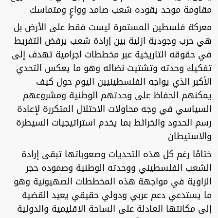
مقاومة موحد يقوده شعب صامد وواعٍ ومتماسك
معركة فلسطين المستمرة ليست فقط على الأرض بل
هي حرب وجودية ازلية بين إرادة شعب يرفض التفريط
في حقوقه التاريخية عبر مخططات اجرامية تهدف إلى
تفكيك وحدته وتشتيت نضاله وهو ما يعكس التحدي
الأكبر الذي يواجه الفلسطينيين اليوم حول كيف
يمكنهم الحفاظ على وحدتهم الوطنية ومشروعهم
السياسي في وجه محاولات الاحتلال المتكررة لإعادة
رسم الحدود والخرائط بما يخدم استراتيجيات السيطرة
والاستيطان
ختامًا رغم كل هذه التحديات وصعوباتها تبقى إرادة
الشعب الفلسطيني ووحدته الوطنية وصموده حجر
الزاوية في مواجهة هذه المخططات الصهيونية وهو
ما يستدعي دعم عربي ودولي حقيقي يعيد القضية
إلى مكانتها العادلة على الساحة الاقليمية والدولية