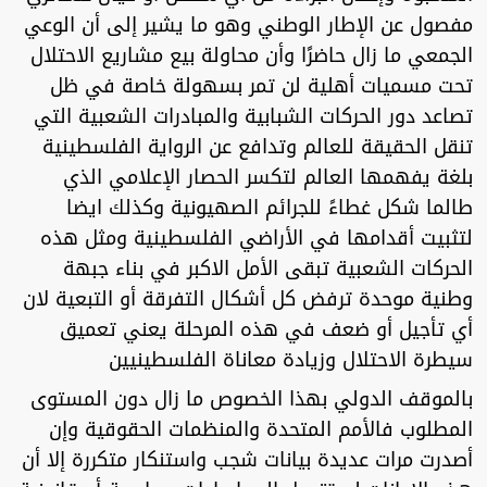
مفصول عن الإطار الوطني وهو ما يشير إلى أن الوعي
الجمعي ما زال حاضرًا وأن محاولة بيع مشاريع الاحتلال
تحت مسميات أهلية لن تمر بسهولة خاصة في ظل
تصاعد دور الحركات الشبابية والمبادرات الشعبية التي
تنقل الحقيقة للعالم وتدافع عن الرواية الفلسطينية
بلغة يفهمها العالم لتكسر الحصار الإعلامي الذي
طالما شكل غطاءً للجرائم الصهيونية وكذلك ايضا
لتثبيت أقدامها في الأراضي الفلسطينية ومثل هذه
الحركات الشعبية تبقى الأمل الاكبر في بناء جبهة
وطنية موحدة ترفض كل أشكال التفرقة أو التبعية لان
أي تأجيل أو ضعف في هذه المرحلة يعني تعميق
سيطرة الاحتلال وزيادة معاناة الفلسطينيين
بالموقف الدولي بهذا الخصوص ما زال دون المستوى
المطلوب فالأمم المتحدة والمنظمات الحقوقية وإن
أصدرت مرات عديدة بيانات شجب واستنكار متكررة إلا أن