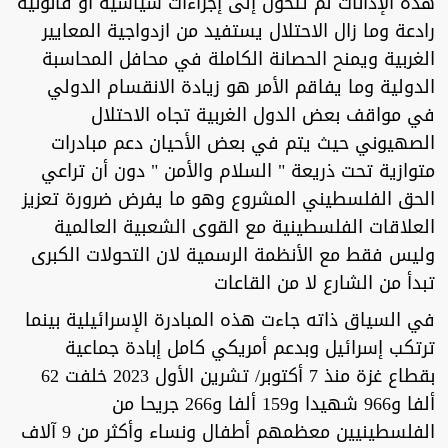
هذه الإدانات لم تتحول إلى إجراءات سياسية أو قانونية
رادعة وما زال الاحتلال يستفيد من ازدواجية المعايير
الغربية ويمنح الحصانة الكاملة في محافل المحاسبة
الدولية وما يفاقم الأمر هو زيادة الانقسام الدولي
في مواقف بعض الدول الغربية تجاه الاحتلال
الصهيوني حيث يتم في بعض الأحيان دعم مبادرات
متوازية تحت ذريعة " السلام والأمن " دون أن تراعي
الحق الفلسطيني المشروع وهو ما يفرض ضرورة تعزيز
العلاقات الفلسطينية مع القوى الشعبية العالمية
وليس فقط مع الأنظمة الرسمية لان التحولات الكبرى
تبدأ من الشارع لا من القاعات
في السياق ذاته جاءت هذه المبادرة الإسرائيلية بينما
ترتكب إسرائيل وبدعم أمريكي كامل إبادة جماعية
بقطاع غزة منذ 7 أكتوبر/ تشرين الأول 2023 خلفت 62
ألفا و966 شهيدا و159 ألفا و266 جريحا من
الفلسطينيين معظمهم أطفال ونساء وأكثر من 9 آلاف