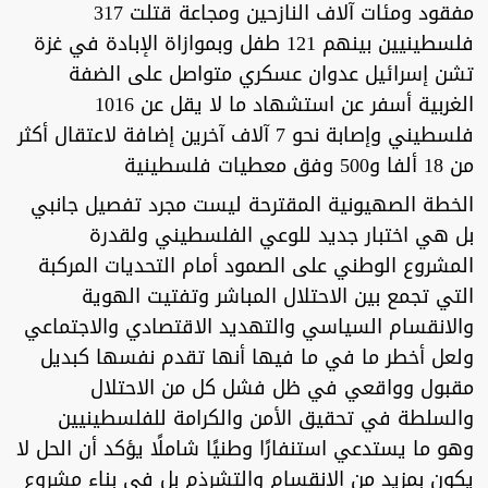
مفقود ومئات آلاف النازحين ومجاعة قتلت 317
فلسطينيين بينهم 121 طفل وبموازاة الإبادة في غزة
تشن إسرائيل عدوان عسكري متواصل على الضفة
الغربية أسفر عن استشهاد ما لا يقل عن 1016
فلسطيني وإصابة نحو 7 آلاف آخرين إضافة لاعتقال أكثر
من 18 ألفا و500 وفق معطيات فلسطينية
الخطة الصهيونية المقترحة ليست مجرد تفصيل جانبي
بل هي اختبار جديد للوعي الفلسطيني ولقدرة
المشروع الوطني على الصمود أمام التحديات المركبة
التي تجمع بين الاحتلال المباشر وتفتيت الهوية
والانقسام السياسي والتهديد الاقتصادي والاجتماعي
ولعل أخطر ما في ما فيها أنها تقدم نفسها كبديل
مقبول وواقعي في ظل فشل كل من الاحتلال
والسلطة في تحقيق الأمن والكرامة للفلسطينيين
وهو ما يستدعي استنفارًا وطنيًا شاملًا يؤكد أن الحل لا
يكون بمزيد من الانقسام والتشرذم بل في بناء مشروع