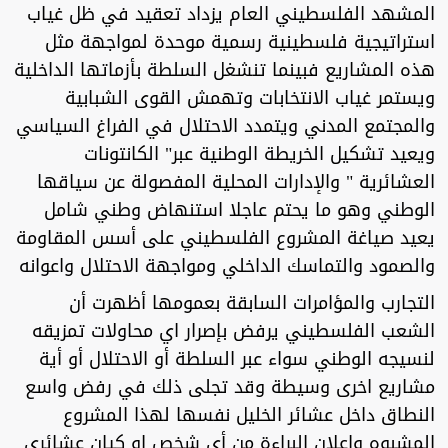
المشهد الفلسطيني العام يزداد تعقيد في ظل غياب
استراتيجية فلسطينية رسمية موحدة لمواجهة مثل
هذه المشاريع فبينما تنشغل السلطة بأزماتها الداخلية
ويستمر غياب الانتخابات وتهمش القوى الشبابية
والمجتمع المدني ويتمدد الاحتلال في الفراغ السياسي
ويعيد تشكيل الخريطة الوطنية عبر" الكانتونات
العشائرية " والإدارات المحلية المفصولة عن سياقها
الوطني وهو ما يحتم عاجلا استنهاض وطني شامل
يعيد صياغة المشروع الفلسطيني على أسس المقاومة
والصمود والتماسك الداخلي ومواجهة الاحتلال واعوانه
التجارب والمؤامرات السابقة بعمومها أظهرت أن
الشعب الفلسطيني يرفض بإصرار اي محاولات تمزيقه
لنسيجه الوطني سواء عبر السلطة أو الاحتلال أو أية
مشاريع اخرى وسيطة وقد تجلى ذلك في رفض واسع
النطاق داخل عشائر الخليل نفسها لهذا المشروع
المشبوه وإعلان البراءة من أي شخص او كيان عشائري