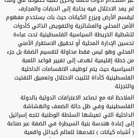
عبر استخدام أدوات ناعمة وأخرى صلبة خصوصا في وقت
لم يعد الاحتلال فيه بحاجة إلى الدبابات والمجارف
ليقسم الأرض ويزرع الكيانات حيث بات يستخدم مفهوم
الأمن المحلي والعشائرية والتفويض الذاتي كأدوات
لتشظية الخريطة السياسية الفلسطينية تحت عباءة
تحسين الإدارة المحلية أو تحقيق الاستقرار الأمني
المحلي وهو ليس فقط محاولة لتقسيم الضفة بل جزء
من خطة إقليمية تهدف إلى تغيير قواعد اللعبة
السياسية حيث يتم توظيف الانقسامات الداخلية
الفلسطينية كأداة لتثبيت الاحتلال وتعميق التفتيت
والتجزئة
الملاحظ انه مع تصاعد الاعترافات الدولية بالدولة
الفلسطينية وفي ظل حالة الضعف والهشاشة
الداخلية التي تعيشها السلطة الوطنية تتجه إسرائيل
إلى إعادة هندسة بنية السيطرة في الضفة عبر صناعة
( أشباه كيانات ) تقدمها للعالم كبدائل واقعية