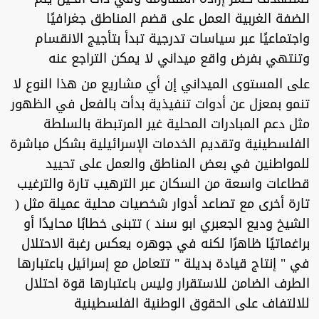
الضفة الغربية العمل على قضم المناطق جغرافيًا
واجتماعيًا عبر سياسات تدرجية تبدأ بتأجيج الانقسام
وتنتهي بفرض واقع ميداني لا يمكن التراجع عنه
على المستوى الميداني إن أي مشاريع من هذا النوع لا
تنمو بمعزل عن أدوات تنفيذية بدأت بالفعل في الظهور
مثل دعم المبادرات المحلية غير المرتبطة بالسلطة
الفلسطينية وتقديم الخدمات الإسرائيلية بشكل مباشرة
للمواطنين في بعض المناطق والعمل على تحييد
قطاعات واسعة من السكان عبر الترهيب تارة والترغيب
تارة أخرى مع تصاعد أدوار شخصيات محلية عميلة مثل (
الشيخ وديع الجعبري ابو سند ) تتبنى خطابًا محايدًا أو
براغماتيًا ظاهرًا لكنه في جوهره يعكس رغبة الاحتلال
في " إنتاج قيادة بديلة " تتعامل مع إسرائيل باعتبارها
الطرف الضامن للاستقرار وليس باعتبارها قوة احتلال
للالتفاف على الحقوق الوطنية الفلسطينية