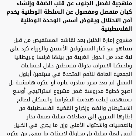
منهجية لفصل الجنوب عن قلب الضفة وإنشاء
كيان منفصل ومفصول عن السلطة الوطنية يخدم
أمن الاحتلال ويقوض أسس الوحدة الوطنية
الفلسطينية
مشروع إمارة الخليل بعد نقاشه المستفيض من قبل
نتنياهو مع كبار المسؤولين الأمنيين والوزراء كرد على
نية عدد من الدول الغربية من بينها فرنسا وبريطانيا
وبلجيكيا الاعتراف بدولة فلسطين خلال اجتماعات
الجمعية العامة للأمم المتحدة في سبتمبر/ أيلول
المقبل لم يعد مجرد مبادرة عابرة أو فكرة هامشية بل
اصبح خطوة مدروسة ضمن مشروع استراتيجي أوسع
يستهدف إعادة هندسة الجغرافيا والسكان لصالح
الاستيطان والضم وإخراج القضية الفلسطينية من
إطارها التحرري إلى معادلات محلية ضيقة تدار
بالعصبيات والاحتواء الأمني وإن ما يجري في الخليل
ليس لعبة محلية بل محاولة لاجتثاث ما تبقى من فكرة