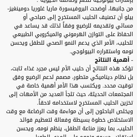
بإشارات بيولوجية تنظم وظائفه الحيوية".
من جانبها، أوضحت البروفيسورة ماريا غلوريا دومينغيز-
بيلو أن تصنيف الحليب المستخرج إلى صباحي أو
مسائي وتقديمه للرضيع وفقاً لذلك قد يساعد في
الحفاظ على التوازن الهرموني والميكروبي الطبيعي
للحليب، الأمر الذي يدعم النمو الصحي للطفل ويحسن
نومه واستقراره البيولوجي.
- أهمية النتائج
تؤكد هذه النتائج أن حليب الأم ليس مجرد غذاء ثابت،
بل نظام ديناميكي متطور، مصمم لدعم الرضيع وفق
توقيت محدد. ويكتسب هذا الأمر أهمية خاصة في
المجتمعات الحديثة، حيث تلجأ العديد من الأمهات إلى
تخزين الحليب المستخرج لاستخدامه لاحقاً.
ويخلص الباحثون إلى أن مواءمة وقت الرضاعة مع وقت
الاستخلاص خطوة بسيطة وفعالة لتعظيم فوائد
الحليب، بما يعزز مناعة الطفل، ينظم نومه، ويحسن