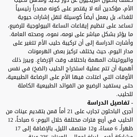
كشف باحثون أمريكيون عن دور جديد ومذهل لحليب
الأم، مؤكدين أنه لا يقتصر على كونه مصدراً رئيسياً
للغذاء، بل يعمل أيضاً كوسيلة لنقل إشارات حيوية
تساعد على تنظيم إيقاعات الساعة البيولوجية للرضيع،
ما يؤثر بشكل مباشر على نومه، نموه، وصحته العامة.
وأشارت الدراسة إلى أن تركيبة حليب الأم تتغير على
مدار اليوم، حيث يختلف تركيز بعض الهرمونات
والبروتينات المهمة باختلاف وقت الإرضاع. ويبرز ذلك
أهمية أن تتم عملية استخراج الحليب (الضخ) في نفس
الأوقات التي اعتادت فيها الأم على الرضاعة الطبيعية،
حتى يستفيد الرضيع من الفوائد الطبيعية الكاملة
للحليب.
- تفاصيل الدراسة
أجرى الباحثون تجارب على 21 أماً قمن بتقديم عينات من
الحليب في أربع فترات مختلفة خلال اليوم: 6 صباحاً، 12
ظهراً، 6 مساءً، و12 منتصف الليل، بالإضافة إلى 17