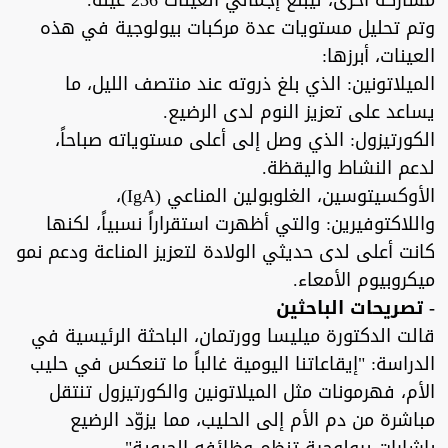
مشاركة أخرى، ليبلغ إجمالي العينات 236 عينة.
وتم تحليل مستويات عدة مركبات بيولوجية في هذه
العينات، أبرزها:
الميلاتونين: الذي بلغ ذروته عند منتصف الليل، ما
يساعد على تعزيز النوم لدى الرضيع.
الكورتيزول: الذي وصل إلى أعلى مستوياته صباحاً،
لدعم النشاط واليقظة.
الأوكسيتوسين، الغلوبولين المناعي (IgA)،
واللاكتوفيرين: والتي أظهرت استقراراً نسبياً، لكنها
كانت أعلى لدى حديثي الولادة لتعزيز المناعة ودعم نمو
ميكروبيوم الأمعاء.
- تصريحات الباحثين
قالت الدكتورة ميليسا وورتمان، الباحثة الرئيسية في
الدراسة: "إيقاعاتنا اليومية غالباً ما تنعكس في حليب
الأم، فهرمونات مثل الميلاتونين والكورتيزول تنتقل
مباشرة من دم الأم إلى الحليب، مما يزوّد الرضيع