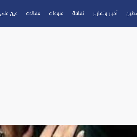
طين
أخبار وتقارير
ثقافة
منوعات
مقالات
عين علی 