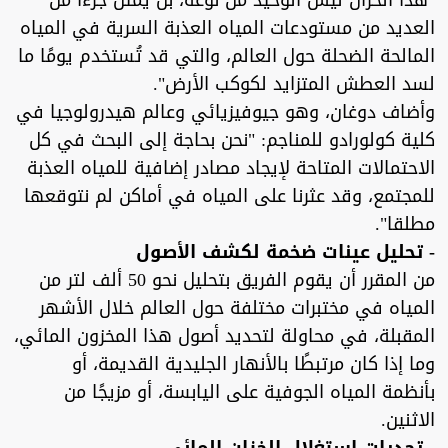
"هذا الخزان ليس الوحيد من نوعه، بل يمثل جزءا من
العديد من مستودعات المياه العذبة السرية في المياه
المالحة الضحلة حول العالم، والتي قد تُستخدم يومًا ما
لسد العطش المتزايد لكوكب الأرض".
وأضاف دوغان، وهو جيوفيزيائي وعالم هيدرولوجيا في
كلية كولورادو للمناجم: "نحن بحاجة إلى البحث في كل
الاحتمالات المتاحة لإيجاد مصادر إضافية للمياه العذبة
للمجتمع، وقد عثرنا على المياه في أماكن لم نتوقعها
مطلقا".
- تحليل عينات ضخمة لكشف الأصول
من المقرر أن يقوم الفريق بتحليل نحو 50 ألف لتر من
المياه في مختبرات مختلفة حول العالم خلال الأشهر
المقبلة، في محاولة لتحديد أصول هذا المخزون المائي،
وما إذا كان مرتبطًا بالأنهار الجليدية القديمة، أو
بأنظمة المياه الجوفية على اليابسة، أو مزيجًا من
الاثنين.