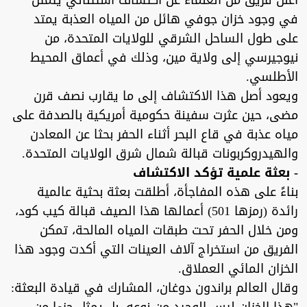
أعلن فريق من العلماء عن اكتشاف استثنائي يتمثل
في وجود خزان جوفي هائل من المياه العذبة يمتد
على طول الساحل الشرقي للولايات المتحدة، من
نيوجيرسي إلى ولاية مين، وذلك في أعماق المحيط
الأطلسي.
ويعود أصل هذا الاكتشاف إلى ما يقارب نصف قرن
مضى، حين عثرت سفينة حكومية أمريكية بالصدفة على
مياه عذبة في قاع البحر أثناء الحفر بحثا عن المعادن
والهيدروكربونات قبالة شمال شرق الولايات المتحدة.
- بعثة علمية تؤكد الاكتشاف
بناءً على هذه المفاجأة، أطلقت بعثة بحثية عالمية
رائدة (رمزها 501) أعمالها هذا الصيف قبالة كيب كود،
ومن خلال الحفر تحت طبقات المياه المالحة، تمكن
الفريق من استخراج آلاف العينات التي أكدت وجود هذا
الخزان المائي العملاق.
وقال العالم براندون دوغان، المشارك في قيادة البعثة: