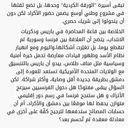
تبقى أسيرة "الورقة الكردية" وحدها، بل تضع ثقلها
في مشروع وطني أوسع يضمن حضور الأكراد لكن دون
أن يتحولوا إلى شريك حصري.
‏الخلاصة بين قاعة المحاضرة في باريس وذكريات
الانتداب، يتضح أن العلاقة بين فرنسا وسورية لم
تنقطع يوما، بل تغيّرت أشكالها،واليوم ومع انهيار
نظام الأسد وظهور قيادات معارضة تحمل خبرة أمنية
وسياسية مثل مناف طلاس، يبدو أن باريس بالتنسيق
مع الولايات المتحدة الأمريكية تستعد للعودة إلى
دمشق بطريقة جديدة أقل وصاية، وأكثر شراكة. لكن
السؤال يبقى مفتوحًا هل دخول الفرنسيين سيزعج
الأتراك و هل ستنجح فرنسا في رسم دور إقليمي
متوازن يحفظ لها موقعًا بين دمشق والأكراد، أم أن
حسابات المصالح ستدفعها لترجيح كفّة على أخرى في
معادلة معقدة لم تُحسم بعد؟