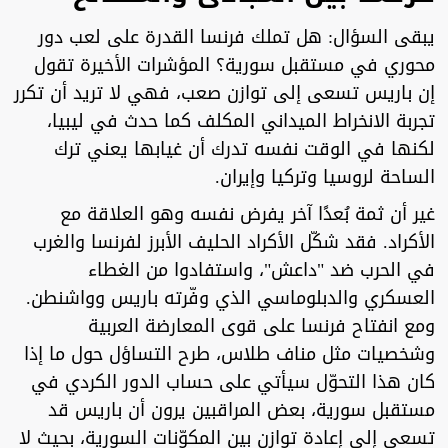
‏يبقى السؤال: هل تملك فرنسا القدرة على لعب دور
محوري في مستقبل سورية؟ المؤشرات الأخيرة تقول
إن باريس تسعى إلى توازن صعب، فهي لا تريد أن تكرر
تجربة الانخراط الميداني المكلف كما حدث في ليبيا،
لكنها في الوقت نفسه تدرك أن غيابها يعني ترك
الساحة لروسيا وتركيا وإيران.
‏غير أن ثمة بُعدًا آخر يفرض نفسه وهو العلاقة مع
الأكراد. فقد شكّل الأكراد الحليف الأبرز لفرنسا والغرب
في الحرب ضد "داعش"، واستفادوا من الغطاء
العسكري والدبلوماسي الذي وفّرته باريس وواشنطن.
ومع انفتاح فرنسا على قوى المعارضة العربية
وشخصيات مثل مناف طلاس، طرح التساؤل حول ما إذا
كان هذا التحوّل سيأتي على حساب الدور الكردي في
مستقبل سورية، بعض المراقبين يرون أن باريس قد
تسعى إلى إعادة توازن بين المكوّنات السورية، بحيث لا