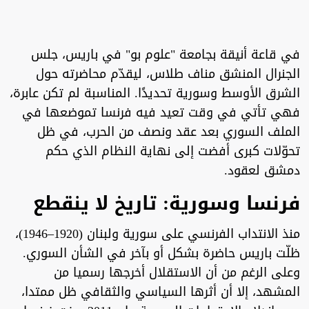
‏في قاعة أنيقة بجامعة "علوم بو" في باريس، جلس
الجنرال المنشق مناف طلاس، ليقدّم محاضرته حول
الشرق الأوسط وسورية تحديدًا. المناسبة لم تكن عابرة،
فهي تأتي في وقت تعيد فيه فرنسا تموضعها في
الملف السوري بعد عقد ونصف من الحرب، في ظل
تحوّلات كبرى أفضت إلى نهاية النظام الذي حكم
دمشق لعقود.
‏فرنسا وسورية: تاريخ لا ينقطع
‏منذ الانتداب الفرنسي على سورية ولبنان (1920–1946)،
ظلّت باريس حاضرة بشكل أو بآخر في الشأن السوري.
وعلى الرغم من أن الاستقلال أخرجها رسميا من
المشهد، إلا أن أثرها السياسي والثقافي ظل ممتدا،