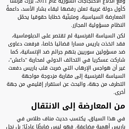
ومع اندلاع الاحتجاجات السورية عام 2011، برزت فرنسا
كأول دولة غربية تعلن رفضها لبقاء بشار الأسد، داعمةً
المعارضة السياسية، ومتبنّية خطابا حقوقيا يحمّل
النظام مسؤولية المجازر.
‏لكن السياسة الفرنسية لم تقتصر على الدبلوماسية،
فقد اتخذت باريس مسارا قضائيا خاصا، فرفعت دعاوى
ضد مسؤولين سوريين بتهم جرائم ضد الإنسانية، كما
شاركت عسكريا في التحالف الدولي لمحاربة "داعش"،
غير أن هواجس الإرهاب التي ضربت قلب باريس دفعت
السياسة الفرنسية إلى مقاربة مزدوجة مواجهة
التطرف من جهة، والبحث عن استقرار إقليمي من جهة
أخرى.
‏من المعارضة إلى الانتقال
‏في هذا السياق، يكتسب حديث مناف طلاس في
باريس أهمية مضاعفة. فهو ليس ضابطًا عاديًا؛ بل نجل