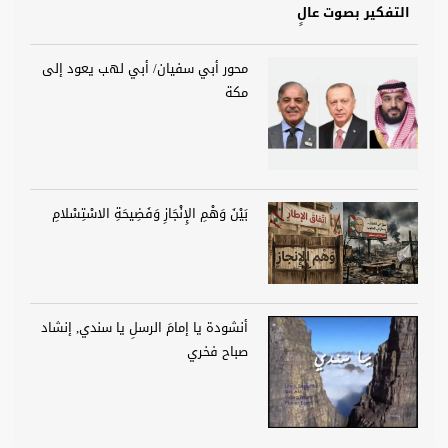
التفكير بصوت عالٍ
محور أبي سفيان/ أبي لهب يعود إلى
مكة
بَيْنَ وَهْمِ الإِنْجَازِ وَفَضِيحَةِ الاسْتِسْلامِ
أنشودة يا إمامَ الرسلِ يا سندي, إنشاد
صباح فخري